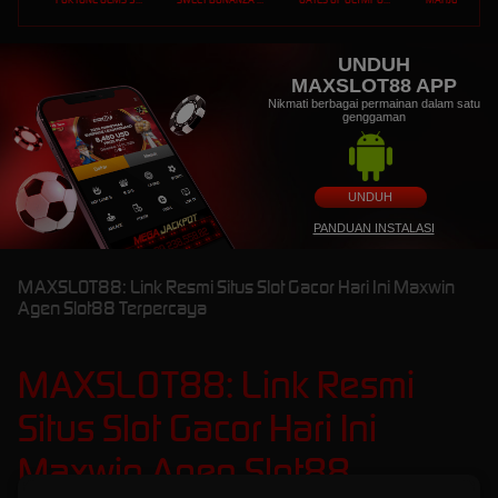
UNDUH
MAXSLOT88 APP
Nikmati berbagai permainan dalam satu
genggaman
UNDUH
PANDUAN INSTALASI
MAXSLOT88: Link Resmi Situs Slot Gacor Hari Ini Maxwin
Agen Slot88 Terpercaya
MAXSLOT88: Link Resmi
Situs Slot Gacor Hari Ini
Maxwin Agen Slot88