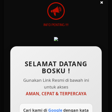
Terpercaya
×
Maxslot88 adalah situs
slot gacor
terpercaya yang dikenal baik memiliki reputasi baik
sebagai agen slot88 resmi yang selalu dapat memberikan pengalaman bermain slot online
gacor yang aman dan menguntungkan lewat daftar pilihan link toto slot jackpot terpercaya
INFO PENTING !!!
hari ini paling gampang menang maxwin. Hadir sejak tahun 2019, kini Maxslot88 telah
memiliki jutaan pemain aktif setiap harinya dan telah terbukti berhasil mendominasi industri
judi slot gacor maxwin dari awal pertama kali memasuki arena. Tersedia beragam
keunggulan yang kami tawarkan sehingga Maxslot88 selalu menempati hati daripada para
pemain dari seluruh dunia.
Situs slot gacor hari ini menjadi destinasi terbaik untuk mencari permainan slot gacor
SELAMAT DATANG
gampang menang yang mampu menghasilkan kemenangan jackpot maxwin. Slot gacor
mengisi bagian yang hilang dari para pemain, dengan perkalian 200 500 1000 yang
BOSKU !
sudah pasti ampuh pulang dengan kemenangan besar di tangan. Selain itu, Link
slot
online
yang tersedia di situs Maxslot88 juga tidak kalah menarik dari game slot gacor. Slot jackpot
Gunakan Link Resmi di bawah ini
merupakan salah satu pilihan gacor yang juga sangat laris di pasaran berkat
untuk akses
kemampuannya dalam menciptakan nilai winrate tertinggi hingga susunan pola rtp yang
begitu mudah dipahami pemain pemula sekalipun. Adanya beragam permainan yang
AMAN, CEPAT & TERPERCAYA
tersedia di MAXSLOT88, membuat kami tidak luput dari unggulan Utama.
Mengapa MAXSLOT88 Dipercaya
Cari kami di
Google
dengan kata