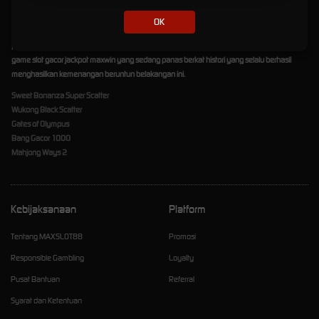
keuntungan semaksimal mungkin. Begitupun kami, Maxslot88 selalu memprioritas
pengalaman bermain slot gacor maxwin yang aman dan menguntungkan, sehingga para
OK
pemain bisa meraup keuntungan tanpa batas. Untuk itu, Demi kesenangan kedua belah
pihak, maka Maxslot88 akan merekomendasikan seri terbaru paling eksklusif beberapa
game slot gacor jackpot maxwin yang sedang panas berkat histori yang selalu berhasil
menghasilkan kemenangan beruntun belakangan ini.
Sweet Bonanza Super Scatter
Wukong Black Scatter
Gates of Olympus
Bang Gacor 1000
Mahjong Ways 2
Kebijaksanaan
Platform
Tentang MAXSLOT88
Promosi
Responsible Gambling
Loyalty
Pusat Bantuan
Referral
Syarat dan Ketentuan