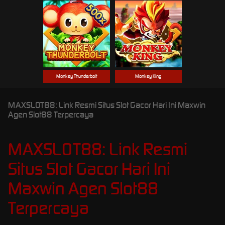
Monkey Thunderbolt
Monkey King
MAXSLOT88: Link Resmi Situs Slot Gacor Hari Ini Maxwin
Agen Slot88 Terpercaya
MAXSLOT88: Link Resmi
Situs Slot Gacor Hari Ini
Maxwin Agen Slot88
Terpercaya