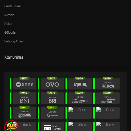
Crash Game
Arcade
Poker
E-Sports
Sabung Ayam
Komunitas