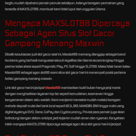
begitu mudah dipahami pemain pemula sekalipun. Adanya beragam permainan yang
tersedia di MAXSLOT88, membuat kami tidak luput dari unggulan Utama.
Mengapa MAXSLOT88 Dipercaya
Sebagai Agen Situs Slot Gacor
Gampang Menang Maxwin
Dibalik kesuksesan judi slot gacor saat ini, Maxslot88 memang dianggap sebagai brand
terutama yang berhasil menguasai seluruh legalitas dan lisensi secara lengkap hingga
partner kelas atass seperti Pragmatic Play, PG Soft hingga SLOT88. Maka tidak heran kalau
Maxslot88 sebagai agen slot88 resmi situs slot gacor hari ini menempati posisi pertama
terlalu gampang menang maxwin.
Link slot gacor hari ini jackpot
Maxslot88
memberikan bukti bukan hanya janji manis
dengan menghadirkan layanan top tier seperti kemudahan, keamanan hingga
kenyamanan dalam satu wadah. Kami menjamin transaksi mudah melalui beragam
metode deposit mulai dari bank local seperti BCA, BRI, MANDIRI, BNI hingga mata uang
digital layaknya OVO, Dana, GoPay dan Cryptocurrency. Privasi para pemain juga akan
terlindungi dengan sistem enkripsi, jadi terjamin mudah aman dan nyaman. Kenyataan
inilah mengapa MAXSLOT88 dipercaya sebagai agen situs slot gacor hari ini jackpot.