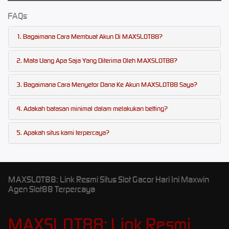
FAQs
1. Bagaimana Cara Membuat Akun Di MAXSLOT88?
2. Mata Uang Apa Saja Yang Diterima Oleh MAXSLOT88?
3. Bagaimana Cara Menyetor Dana Ke Akun MAXSLOT88 Saya?
4. Adakah batasan minimal dalam melakukan betting?
5. Apakah situs kami terpercaya?
MAXSLOT88: Link Resmi Situs Slot Gacor Hari Ini Maxwin
Agen Slot88 Terpercaya
MAXSLOT88: Link Resmi