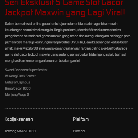
Seri Eksklusif 5 Game Slot Gacor
Jackpot Maxwin yang Lagi Viral!
Dalam bermain slot online gacor tentu tujuan utama kita adalah agar bisa meraih
keuntungan semaksimal mungkin. Begitupun kami, Maxslot88 selalu memprioritas
pengalaman bermain slot gacor maxwin yang aman dan menguntungkan, sehingga para
pemain bisa meraup keuntungan tanpa batas. Untuk itu, Demi kesenangan kedua belah
pihak, maka Maxslot88 akan merekomendasikan seri terbaru paling eksklusif beberapa
game slot gacor jackpot maxwin yang sedang panas berkat histori yang selalu berhasil
menghasilkan kemenangan beruntun belakangan ini.
Sweet Bonanza Super Scatter
Wukong Black Scatter
Gates of Olympus
Bang Gacor 1000
Mahjong Ways 2
Kebijaksanaan
Platform
Tentang MAXSLOT88
Promosi