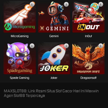
i
i
i
MicroGaming
Gemini
InOut
i
i
i
Spade Gaming
Joker
Dragoonsoft
MAXSLOT88: Link Resmi Situs Slot Gacor Hari Ini Maxwin
Agen Slot88 Terpercaya