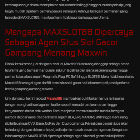
kemampuannya dalam menciptakan nilai winrate tertinggi hingga susunan pola rtp yang
begitu mudah dipahami pemain pemula sekalipun. Adanya beragam permainan yang
tersedia di MAXSLOT88, membuat kami tidak luput dari unggulan Utama.
Mengapa MAXSLOT88 Dipercaya
Sebagai Agen Situs Slot Gacor
Gampang Menang Maxwin
Dibalik kesuksesan judi slot gacor saat ini, Maxslot88 memang dianggap sebagai brand
terutama yang berhasil menguasai seluruh legalitas dan lisensi secara lengkap hingga
partner kelas atass seperti Pragmatic Play, PG Soft hingga SLOT88. Maka tidak heran kalau
Maxslot88 sebagai agen slot88 resmi situs slot gacor hari ini menempati posisi pertama
terlalu gampang menang maxwin.
Link slot gacor hari ini jackpot
Maxslot88
memberikan bukti bukan hanya janji manis
dengan menghadirkan layanan top tier seperti kemudahan, keamanan hingga
kenyamanan dalam satu wadah. Kami menjamin transaksi mudah melalui beragam
metode deposit mulai dari bank local seperti BCA, BRI, MANDIRI, BNI hingga mata uang
digital layaknya OVO, Dana, GoPay dan Cryptocurrency. Privasi para pemain juga akan
terlindungi dengan sistem enkripsi, jadi terjamin mudah aman dan nyaman. Kenyataan
inilah mengapa MAXSLOT88 dipercaya sebagai agen situs slot gacor hari ini jackpot.