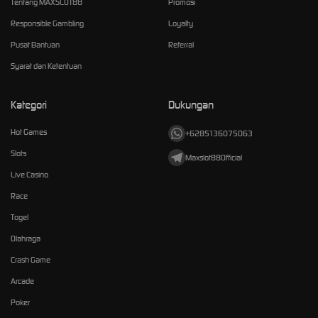
Tentang MAXSLOT88
Promosi
Responsible Gambling
Loyalty
Pusat Bantuan
Referral
Syarat dan Ketentuan
Kategori
Dukungan
Hot Games
+6285136075063
Slots
Maxslot88Official
Live Casino
Race
Togel
Olahraga
Crash Game
Arcade
Poker