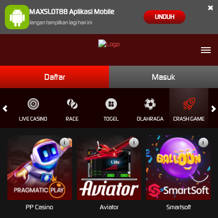
×
MAXSLOT88 Aplikasi Mobile
UNDUH
Jangan tampilkan lagi hari ini
Daftar
Masuk
S
LIVE CASINO
RACE
TOGEL
OLAHRAGA
CRASH GAME
i
i
i
PP Casino
Aviator
Smartsoft