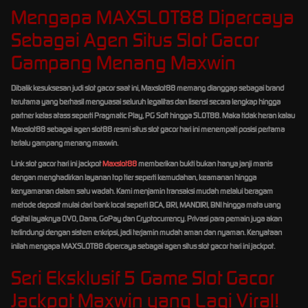
Mengapa MAXSLOT88 Dipercaya
Sebagai Agen Situs Slot Gacor
Gampang Menang Maxwin
Dibalik kesuksesan judi slot gacor saat ini, Maxslot88 memang dianggap sebagai brand
terutama yang berhasil menguasai seluruh legalitas dan lisensi secara lengkap hingga
partner kelas atass seperti Pragmatic Play, PG Soft hingga SLOT88. Maka tidak heran kalau
Maxslot88 sebagai agen slot88 resmi situs slot gacor hari ini menempati posisi pertama
terlalu gampang menang maxwin.
Link slot gacor hari ini jackpot
Maxslot88
memberikan bukti bukan hanya janji manis
dengan menghadirkan layanan top tier seperti kemudahan, keamanan hingga
kenyamanan dalam satu wadah. Kami menjamin transaksi mudah melalui beragam
metode deposit mulai dari bank local seperti BCA, BRI, MANDIRI, BNI hingga mata uang
digital layaknya OVO, Dana, GoPay dan Cryptocurrency. Privasi para pemain juga akan
terlindungi dengan sistem enkripsi, jadi terjamin mudah aman dan nyaman. Kenyataan
inilah mengapa MAXSLOT88 dipercaya sebagai agen situs slot gacor hari ini jackpot.
Seri Eksklusif 5 Game Slot Gacor
Jackpot Maxwin yang Lagi Viral!