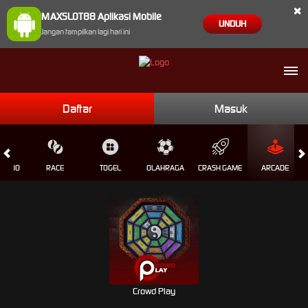
×
MAXSLOT88 Aplikasi Mobile
UNDUH
Jangan tampilkan lagi hari ini
Daftar
Masuk
CASINO
RACE
TOGEL
OLAHRAGA
CRASH GAME
ARCADE
Crowd Play