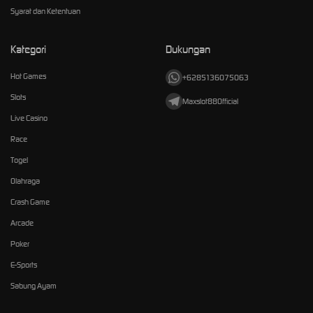
Syarat dan Ketentuan
Kategori
Dukungan
Hot Games
+6285136075063
Slots
Maxslot88Official
Live Casino
Race
Togel
Olahraga
Crash Game
Arcade
Poker
E-Sports
Sabung Ayam