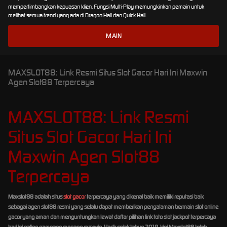
mempertimbangkan kepuasan klien. Fungsi Multi-Play memungkinkan pemain untuk
melihat semua trend yang ada di Dragon Hall dan Quick Hall.
MAIN
MAXSLOT88: Link Resmi Situs Slot Gacor Hari Ini Maxwin
Agen Slot88 Terpercaya
MAXSLOT88: Link Resmi
Situs Slot Gacor Hari Ini
Maxwin Agen Slot88
Terpercaya
Maxslot88 adalah situs
slot gacor
terpercaya yang dikenal baik memiliki reputasi baik
sebagai agen slot88 resmi yang selalu dapat memberikan pengalaman bermain slot online
gacor yang aman dan menguntungkan lewat daftar pilihan link toto slot jackpot terpercaya