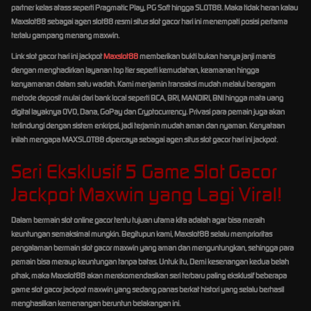
partner kelas atass seperti Pragmatic Play, PG Soft hingga SLOT88. Maka tidak heran kalau
Maxslot88 sebagai agen slot88 resmi situs slot gacor hari ini menempati posisi pertama
terlalu gampang menang maxwin.
Link slot gacor hari ini jackpot
Maxslot88
memberikan bukti bukan hanya janji manis
dengan menghadirkan layanan top tier seperti kemudahan, keamanan hingga
kenyamanan dalam satu wadah. Kami menjamin transaksi mudah melalui beragam
metode deposit mulai dari bank local seperti BCA, BRI, MANDIRI, BNI hingga mata uang
digital layaknya OVO, Dana, GoPay dan Cryptocurrency. Privasi para pemain juga akan
terlindungi dengan sistem enkripsi, jadi terjamin mudah aman dan nyaman. Kenyataan
inilah mengapa MAXSLOT88 dipercaya sebagai agen situs slot gacor hari ini jackpot.
Seri Eksklusif 5 Game Slot Gacor
Jackpot Maxwin yang Lagi Viral!
Dalam bermain slot online gacor tentu tujuan utama kita adalah agar bisa meraih
keuntungan semaksimal mungkin. Begitupun kami, Maxslot88 selalu memprioritas
pengalaman bermain slot gacor maxwin yang aman dan menguntungkan, sehingga para
pemain bisa meraup keuntungan tanpa batas. Untuk itu, Demi kesenangan kedua belah
pihak, maka Maxslot88 akan merekomendasikan seri terbaru paling eksklusif beberapa
game slot gacor jackpot maxwin yang sedang panas berkat histori yang selalu berhasil
menghasilkan kemenangan beruntun belakangan ini.