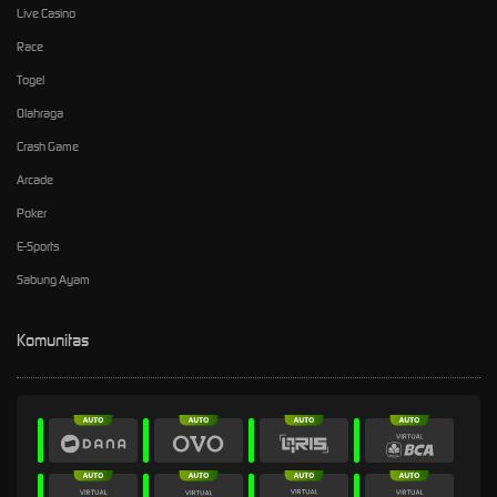
Live Casino
Race
Togel
Olahraga
Crash Game
Arcade
Poker
E-Sports
Sabung Ayam
Komunitas