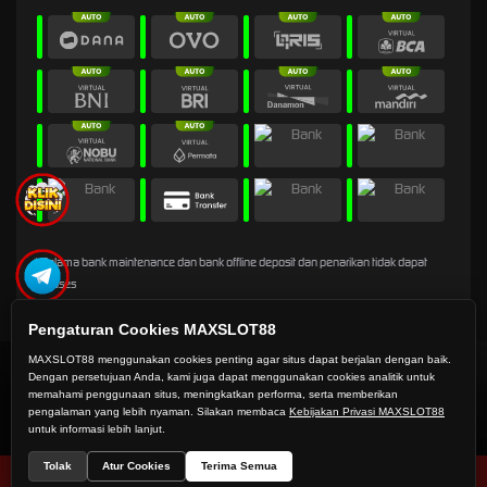
* Selama bank maintenance dan bank offline deposit dan penarikan tidak dapat
diproses
Pengaturan Cookies MAXSLOT88
MAXSLOT88 menggunakan cookies penting agar situs dapat berjalan dengan baik.
Dengan persetujuan Anda, kami juga dapat menggunakan cookies analitik untuk
©2026 MAXSLOT88 menawarkan berbagai macam provider pilihan terbaik dan didukung
memahami penggunaan situs, meningkatkan performa, serta memberikan
oleh Layanan Pelanggan profesional 24/7 yang siap melayani Anda.
pengalaman yang lebih nyaman. Silakan membaca
Kebijakan Privasi MAXSLOT88
untuk informasi lebih lanjut.
Tolak
Atur Cookies
Terima Semua