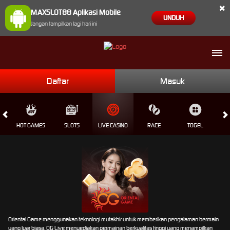
×
MAXSLOT88 Aplikasi Mobile
UNDUH
Jangan tampilkan lagi hari ini
Daftar
Masuk
HOT GAMES
SLOTS
LIVE CASINO
RACE
TOGEL
OL
Oriental Game menggunakan teknologi mutakhir untuk memberikan pengalaman bermain
yang luar biasa. OG Live menyediakan permainan berkualitas tinggi yang menampilkan