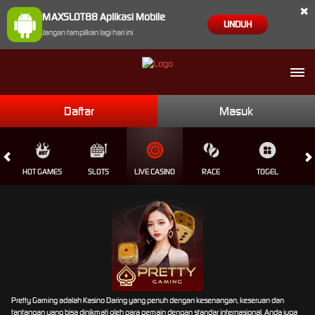
×
MAXSLOT88 Aplikasi Mobile
UNDUH
Jangan tampilkan lagi hari ini
Daftar
Masuk
HOT GAMES
SLOTS
LIVE CASINO
RACE
TOGEL
OL
Pretty Gaming adalah Kasino Daring yang penuh dengan kesenangan, keseruan dan
tantangan yang bisa dinikmati oleh para pemain dengan standar internasional. Anda juga