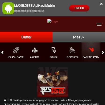
×
MAXSLOT88 Aplikasi Mobile
UNDUH
Jangan tampilkan lagi hari ini
Daftar
Masuk
AGA
CRASH GAME
ARCADE
POKER
E-SPORTS
SABUNG AYAM
WS168, merek permainan sabung ayam terkemuka di dunia! Dengan pengalaman
pengembangan terdepan di industri ini, kami berdedikasi untuk mengejar keunggulan dan