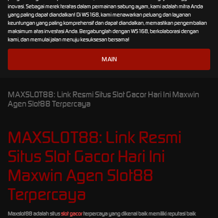
inovasi. Sebagai merek teratas dalam permainan sabung ayam, kami adalah mitra Anda
yang paling dapat diandalkan! Di WS168, kami menawarkan peluang dan layanan
keuntungan yang paling komprehensif dan dapat diandalkan, memastikan pengembalian
maksimum atas investasi Anda. Bergabunglah dengan WS168, berkolaborasi dengan
kami, dan memulai jalan menuju kesuksesan bersama!
MAIN
MAXSLOT88: Link Resmi Situs Slot Gacor Hari Ini Maxwin
Agen Slot88 Terpercaya
MAXSLOT88: Link Resmi
Situs Slot Gacor Hari Ini
Maxwin Agen Slot88
Terpercaya
Maxslot88 adalah situs
slot gacor
terpercaya yang dikenal baik memiliki reputasi baik