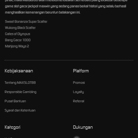
pihak, maka Maxslot88 akan merekomendasikan seri terbaru paling eksklusif beberapa
game slot gacor jackpot maxwin yang sedang panas berkat histori yang selalu berhasil
menghasilkan kemenangan beruntun belakangan ini.
Sweet Bonanza Super Scatter
Wukong Black Scatter
Gates of Olympus
Bang Gacor 1000
Mahjong Ways 2
Kebijaksanaan
Platform
Tentang MAXSLOT88
Promosi
Responsible Gambling
Loyalty
Pusat Bantuan
Referral
Syarat dan Ketentuan
Kategori
Dukungan