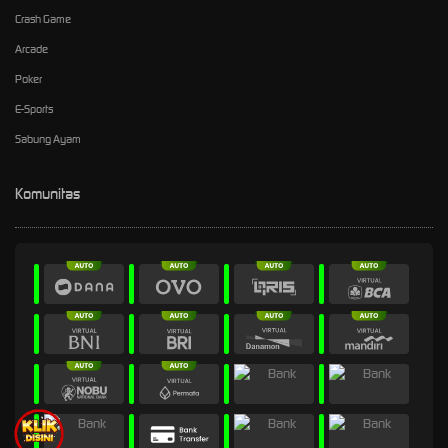
Crash Game
Arcade
Poker
E-Sports
Sabung Ayam
Komunitas