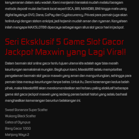
kenyamanan dalam satu wadah. Kami menjamin transaksi mudah melalui beragam
metode deposit mulai dari bank local seperti BCA, BRI, MANDIRI, BNI hingga mata uang
digital layaknya OVO, Dana, GoPay dan Cryptocurrency. Privasi para pemain juga akan
terlindungi dengan sistem enkripsi, jadi terjamin mudah aman dan nyaman. Kenyataan
inilah mengapa MAXSLOT88 dipercaya sebagai agen situs slot gacor hari ini jackpot.
Seri Eksklusif 5 Game Slot Gacor
Jackpot Maxwin yang Lagi Viral!
Dalam bermain slot online gacor tentu tujuan utama kita adalah agar bisa meraih
keuntungan semaksimal mungkin. Begitupun kami, Maxslot88 selalu memprioritas
pengalaman bermain slot gacor maxwin yang aman dan menguntungkan, sehingga para
pemain bisa meraup keuntungan tanpa batas. Untuk itu, Demi kesenangan kedua belah
pihak, maka Maxslot88 akan merekomendasikan seri terbaru paling eksklusif beberapa
game slot gacor jackpot maxwin yang sedang panas berkat histori yang selalu berhasil
menghasilkan kemenangan beruntun belakangan ini.
Sweet Bonanza Super Scatter
Wukong Black Scatter
Gates of Olympus
Bang Gacor 1000
Mahjong Ways 2