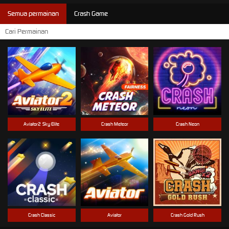
Semua permainan
Crash Game
Aviator2-Sky Elite
Crash Meteor
Crash Neon
Crash Classic
Aviator
Crash Gold Rush