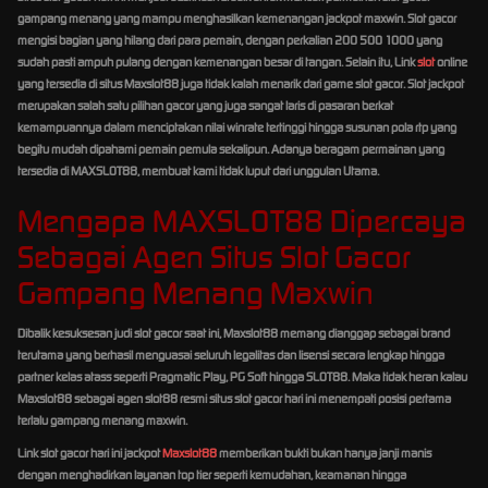
gampang menang yang mampu menghasilkan kemenangan jackpot maxwin. Slot gacor
mengisi bagian yang hilang dari para pemain, dengan perkalian 200 500 1000 yang
sudah pasti ampuh pulang dengan kemenangan besar di tangan. Selain itu, Link
slot
online
yang tersedia di situs Maxslot88 juga tidak kalah menarik dari game slot gacor. Slot jackpot
merupakan salah satu pilihan gacor yang juga sangat laris di pasaran berkat
kemampuannya dalam menciptakan nilai winrate tertinggi hingga susunan pola rtp yang
begitu mudah dipahami pemain pemula sekalipun. Adanya beragam permainan yang
tersedia di MAXSLOT88, membuat kami tidak luput dari unggulan Utama.
Mengapa MAXSLOT88 Dipercaya
Sebagai Agen Situs Slot Gacor
Gampang Menang Maxwin
Dibalik kesuksesan judi slot gacor saat ini, Maxslot88 memang dianggap sebagai brand
terutama yang berhasil menguasai seluruh legalitas dan lisensi secara lengkap hingga
partner kelas atass seperti Pragmatic Play, PG Soft hingga SLOT88. Maka tidak heran kalau
Maxslot88 sebagai agen slot88 resmi situs slot gacor hari ini menempati posisi pertama
terlalu gampang menang maxwin.
Link slot gacor hari ini jackpot
Maxslot88
memberikan bukti bukan hanya janji manis
dengan menghadirkan layanan top tier seperti kemudahan, keamanan hingga