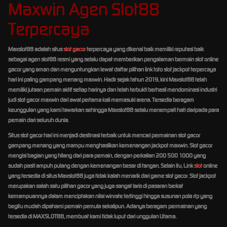
Maxwin Agen Slot88
Terpercaya
Maxslot88 adalah situs
slot gacor
terpercaya yang dikenal baik memiliki reputasi baik
sebagai agen slot88 resmi yang selalu dapat memberikan pengalaman bermain slot online
gacor yang aman dan menguntungkan lewat daftar pilihan link toto slot jackpot terpercaya
hari ini paling gampang menang maxwin. Hadir sejak tahun 2019, kini Maxslot88 telah
memiliki jutaan pemain aktif setiap harinya dan telah terbukti berhasil mendominasi industri
judi slot gacor maxwin dari awal pertama kali memasuki arena. Tersedia beragam
keunggulan yang kami tawarkan sehingga Maxslot88 selalu menempati hati daripada para
pemain dari seluruh dunia.
Situs slot gacor hari ini menjadi destinasi terbaik untuk mencari permainan slot gacor
gampang menang yang mampu menghasilkan kemenangan jackpot maxwin. Slot gacor
mengisi bagian yang hilang dari para pemain, dengan perkalian 200 500 1000 yang
sudah pasti ampuh pulang dengan kemenangan besar di tangan. Selain itu, Link
slot
online
yang tersedia di situs Maxslot88 juga tidak kalah menarik dari game slot gacor. Slot jackpot
merupakan salah satu pilihan gacor yang juga sangat laris di pasaran berkat
kemampuannya dalam menciptakan nilai winrate tertinggi hingga susunan pola rtp yang
begitu mudah dipahami pemain pemula sekalipun. Adanya beragam permainan yang
tersedia di MAXSLOT88, membuat kami tidak luput dari unggulan Utama.