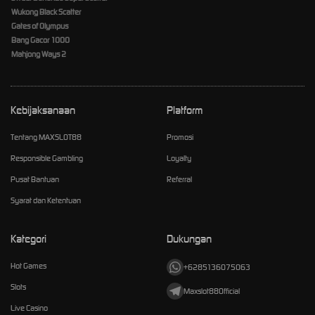
Wukong Black Scatter
Gates of Olympus
Bang Gacor 1000
Mahjong Ways 2
Kebijaksanaan
Platform
Tentang MAXSLOT88
Promosi
Responsible Gambling
Loyalty
Pusat Bantuan
Referral
Syarat dan Ketentuan
Kategori
Dukungan
Hot Games
+6285136075063
Slots
Maxslot88Official
Live Casino