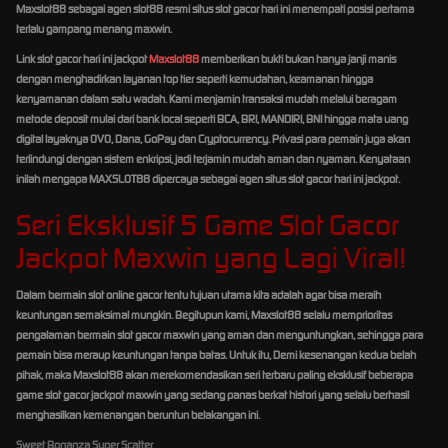
Maxslot88 sebagai agen slot88 resmi situs slot gacor hari ini menempati posisi pertama
terlalu gampang menang maxwin.
Link slot gacor hari ini jackpot
Maxslot88
memberikan bukti bukan hanya janji manis
dengan menghadirkan layanan top tier seperti kemudahan, keamanan hingga
kenyamanan dalam satu wadah. Kami menjamin transaksi mudah melalui beragam
metode deposit mulai dari bank local seperti BCA, BRI, MANDIRI, BNI hingga mata uang
digital layaknya OVO, Dana, GoPay dan Cryptocurrency. Privasi para pemain juga akan
terlindungi dengan sistem enkripsi, jadi terjamin mudah aman dan nyaman. Kenyataan
inilah mengapa MAXSLOT88 dipercaya sebagai agen situs slot gacor hari ini jackpot.
Seri Eksklusif 5 Game Slot Gacor
Jackpot Maxwin yang Lagi Viral!
Dalam bermain slot online gacor tentu tujuan utama kita adalah agar bisa meraih
keuntungan semaksimal mungkin. Begitupun kami, Maxslot88 selalu memprioritas
pengalaman bermain slot gacor maxwin yang aman dan menguntungkan, sehingga para
pemain bisa meraup keuntungan tanpa batas. Untuk itu, Demi kesenangan kedua belah
pihak, maka Maxslot88 akan merekomendasikan seri terbaru paling eksklusif beberapa
game slot gacor jackpot maxwin yang sedang panas berkat histori yang selalu berhasil
menghasilkan kemenangan beruntun belakangan ini.
Sweet Bonanza Super Scatter