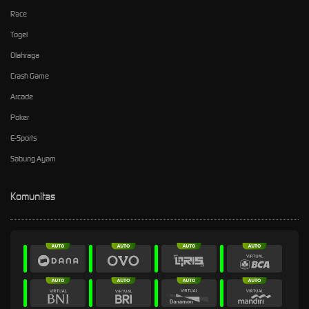
Race
Togel
Olahraga
Crash Game
Arcade
Poker
E-Sports
Sabung Ayam
Komunitas