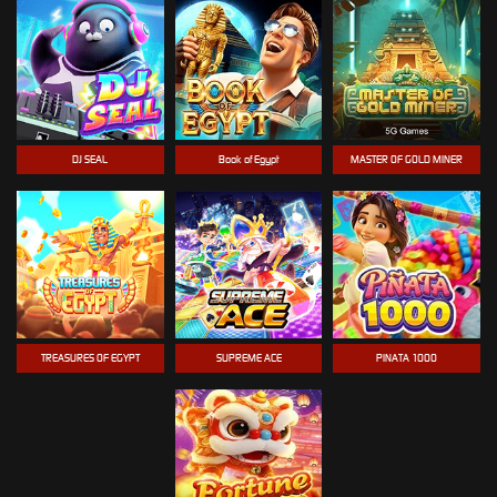
DJ SEAL
Book of Egypt
MASTER OF GOLD MINER
TREASURES OF EGYPT
SUPREME ACE
PINATA 1000