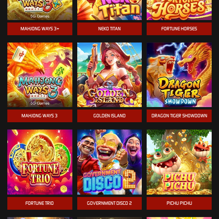
MAHJONG WAYS 3+
NEKO TITAN
FORTUNE HORSES
MAHJONG WAYS 3
GOLDEN ISLAND
DRAGON TIGER SHOWDOWN
FORTUNE TRIO
GOVERNMENT DISCO 2
PICHU PICHU