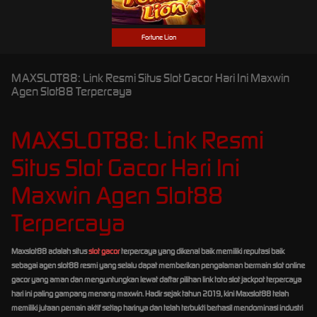
Fortune Lion
MAXSLOT88: Link Resmi Situs Slot Gacor Hari Ini Maxwin
Agen Slot88 Terpercaya
MAXSLOT88: Link Resmi
Situs Slot Gacor Hari Ini
Maxwin Agen Slot88
Terpercaya
Maxslot88 adalah situs
slot gacor
terpercaya yang dikenal baik memiliki reputasi baik
sebagai agen slot88 resmi yang selalu dapat memberikan pengalaman bermain slot online
gacor yang aman dan menguntungkan lewat daftar pilihan link toto slot jackpot terpercaya
hari ini paling gampang menang maxwin. Hadir sejak tahun 2019, kini Maxslot88 telah
memiliki jutaan pemain aktif setiap harinya dan telah terbukti berhasil mendominasi industri