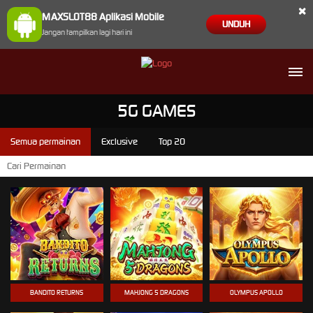
×
MAXSLOT88 Aplikasi Mobile
UNDUH
Jangan tampilkan lagi hari ini
5G GAMES
Semua permainan
Exclusive
Top 20
BANDITO RETURNS
MAHJONG 5 DRAGONS
OLYMPUS APOLLO