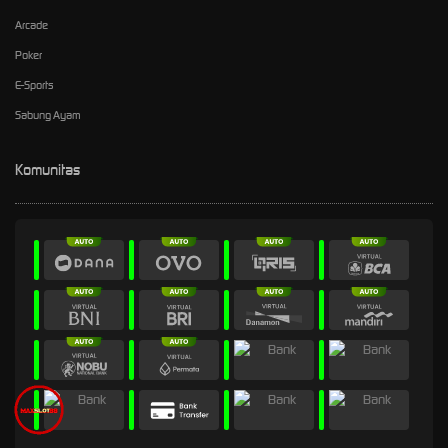
Arcade
Poker
E-Sports
Sabung Ayam
Komunitas