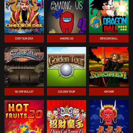
CHOY SUN DOA
AMONG US
DRAGON BALL
SILVER BULLET
GOLDEN TOUR
ARCHER