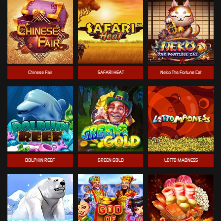
Chinese Fair
SAFARI HEAT
Neko The Fortune Cat
DOLPHIN REEF
GREEN GOLD
LOTTO MADNESS