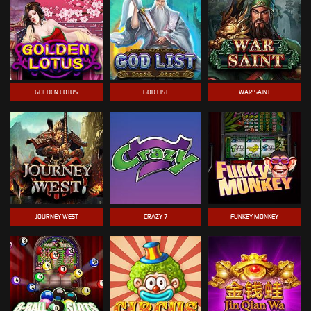
GOLDEN LOTUS
GOD LIST
WAR SAINT
JOURNEY WEST
CRAZY 7
FUNKEY MONKEY