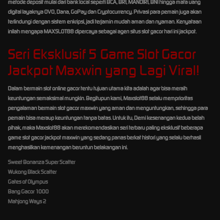
metode deposit mulai dari bank local seperti BCA, BRI, MANDIRI, BNI hingga mata uang
digital layaknya OVO, Dana, GoPay dan Cryptocurrency. Privasi para pemain juga akan
terlindungi dengan sistem enkripsi, jadi terjamin mudah aman dan nyaman. Kenyataan
inilah mengapa MAXSLOT88 dipercaya sebagai agen situs slot gacor hari ini jackpot.
Seri Eksklusif 5 Game Slot Gacor
Jackpot Maxwin yang Lagi Viral!
Dalam bermain slot online gacor tentu tujuan utama kita adalah agar bisa meraih
keuntungan semaksimal mungkin. Begitupun kami, Maxslot88 selalu memprioritas
pengalaman bermain slot gacor maxwin yang aman dan menguntungkan, sehingga para
pemain bisa meraup keuntungan tanpa batas. Untuk itu, Demi kesenangan kedua belah
pihak, maka Maxslot88 akan merekomendasikan seri terbaru paling eksklusif beberapa
game slot gacor jackpot maxwin yang sedang panas berkat histori yang selalu berhasil
menghasilkan kemenangan beruntun belakangan ini.
Sweet Bonanza Super Scatter
Wukong Black Scatter
Gates of Olympus
Bang Gacor 1000
Mahjong Ways 2