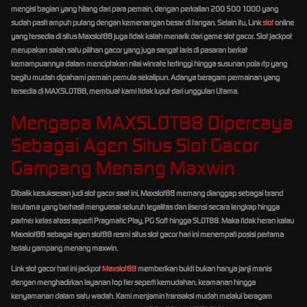
mengisi bagian yang hilang dari para pemain, dengan perkalian 200 500 1000 yang
sudah pasti ampuh pulang dengan kemenangan besar di tangan. Selain itu, Link
slot
online
yang tersedia di situs Maxslot88 juga tidak kalah menarik dari game slot gacor. Slot jackpot
merupakan salah satu pilihan gacor yang juga sangat laris di pasaran berkat
kemampuannya dalam menciptakan nilai winrate tertinggi hingga susunan pola rtp yang
begitu mudah dipahami pemain pemula sekalipun. Adanya beragam permainan yang
tersedia di MAXSLOT88, membuat kami tidak luput dari unggulan Utama.
Mengapa MAXSLOT88 Dipercaya
Sebagai Agen Situs Slot Gacor
Gampang Menang Maxwin
Dibalik kesuksesan judi slot gacor saat ini, Maxslot88 memang dianggap sebagai brand
terutama yang berhasil menguasai seluruh legalitas dan lisensi secara lengkap hingga
partner kelas atass seperti Pragmatic Play, PG Soft hingga SLOT88. Maka tidak heran kalau
Maxslot88 sebagai agen slot88 resmi situs slot gacor hari ini menempati posisi pertama
terlalu gampang menang maxwin.
Link slot gacor hari ini jackpot
Maxslot88
memberikan bukti bukan hanya janji manis
dengan menghadirkan layanan top tier seperti kemudahan, keamanan hingga
kenyamanan dalam satu wadah. Kami menjamin transaksi mudah melalui beragam