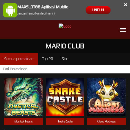
×
MAXSLOT88 Aplikasi Mobile
UNDUH
Jangan tampilkan lagi hari ini
MARIO CLUB
Semua permainan
Top 20
Slots
Mystical Beasts
Snake Castle
Aliens Madness