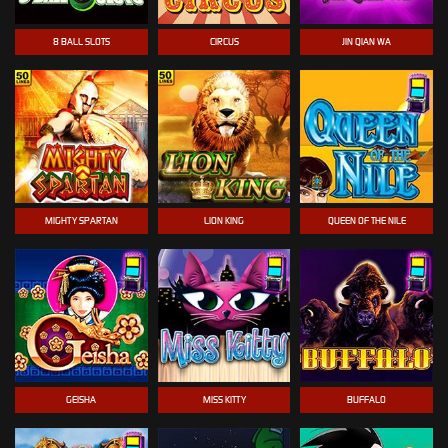
8 BALL SLOTS
CIRCUS
JIN QIAN WA
MIGHTY SPARTAN
LION KING
QUEEN OF THE NILE
GEISHA
MISS KITTY
BUFFALO