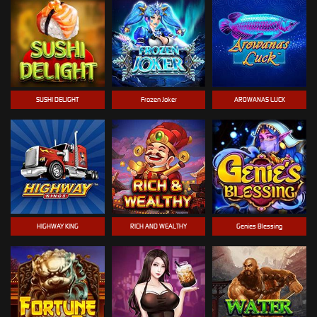
SUSHI DELIGHT
Frozen Joker
AROWANAS LUCK
HIGHWAY KING
RICH AND WEALTHY
Genies Blessing