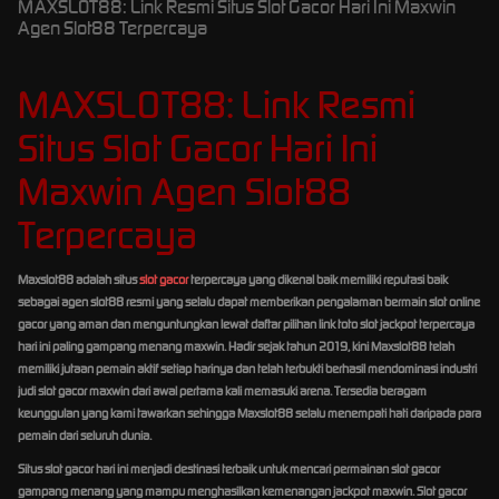
MAXSLOT88: Link Resmi Situs Slot Gacor Hari Ini Maxwin
Agen Slot88 Terpercaya
MAXSLOT88: Link Resmi
Situs Slot Gacor Hari Ini
Maxwin Agen Slot88
Terpercaya
Maxslot88 adalah situs
slot gacor
terpercaya yang dikenal baik memiliki reputasi baik
sebagai agen slot88 resmi yang selalu dapat memberikan pengalaman bermain slot online
gacor yang aman dan menguntungkan lewat daftar pilihan link toto slot jackpot terpercaya
hari ini paling gampang menang maxwin. Hadir sejak tahun 2019, kini Maxslot88 telah
memiliki jutaan pemain aktif setiap harinya dan telah terbukti berhasil mendominasi industri
judi slot gacor maxwin dari awal pertama kali memasuki arena. Tersedia beragam
keunggulan yang kami tawarkan sehingga Maxslot88 selalu menempati hati daripada para
pemain dari seluruh dunia.
Situs slot gacor hari ini menjadi destinasi terbaik untuk mencari permainan slot gacor
gampang menang yang mampu menghasilkan kemenangan jackpot maxwin. Slot gacor