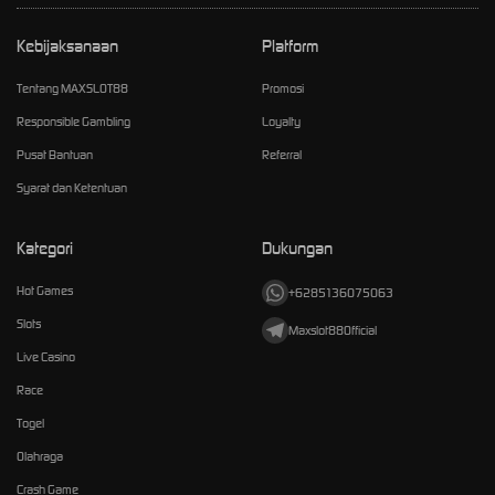
Kebijaksanaan
Platform
Tentang MAXSLOT88
Promosi
Responsible Gambling
Loyalty
Pusat Bantuan
Referral
Syarat dan Ketentuan
Kategori
Dukungan
Hot Games
+6285136075063
Slots
Maxslot88Official
Live Casino
Race
Togel
Olahraga
Crash Game