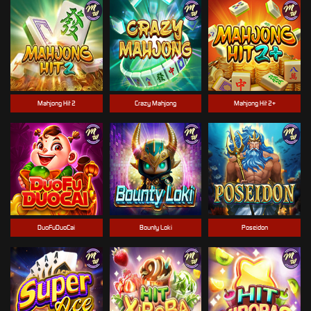
Mahjong Hit 2
Crazy Mahjong
Mahjong Hit 2+
DuoFuDuoCai
Bounty Loki
Poseidon