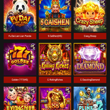
Fu Dai Lian Lian-Panda
5 CaiShen(H5)
Crazy Sheep
Golden 777(H5)
G-RollingRiches
G-DazzlingDiamond