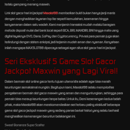
terlalu gampang menang maxwin.
Link slot gacor hari ini jackpot
Maxslot88
memberikan bukti bukan hanya janji manis
dengan menghadirkan layanan top tier seperti kemudahan, keamanan hingga
kenyamanan dalam satu wadah. Kami menjamin transaksi mudah melalui beragam
metode deposit mulai dari bank local seperti BCA, BRI, MANDIRI, BNI hingga mata uang
digital layaknya OVO, Dana, GoPay dan Cryptocurrency. Privasi para pemain juga akan
terlindungi dengan sistem enkripsi, jadi terjamin mudah aman dan nyaman. Kenyataan
inilah mengapa MAXSLOT88 dipercaya sebagai agen situs slot gacor hari ini jackpot.
Seri Eksklusif 5 Game Slot Gacor
Jackpot Maxwin yang Lagi Viral!
Dalam bermain slot online gacor tentu tujuan utama kita adalah agar bisa meraih
keuntungan semaksimal mungkin. Begitupun kami, Maxslot88 selalu memprioritas
pengalaman bermain slot gacor maxwin yang aman dan menguntungkan, sehingga para
pemain bisa meraup keuntungan tanpa batas. Untuk itu, Demi kesenangan kedua belah
pihak, maka Maxslot88 akan merekomendasikan seri terbaru paling eksklusif beberapa
game slot gacor jackpot maxwin yang sedang panas berkat histori yang selalu berhasil
menghasilkan kemenangan beruntun belakangan ini.
Sweet Bonanza Super Scatter