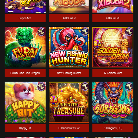
Super Ace
XiBoBa Hit
XiBoBa Hit2
Fu Dai Lian Lian-Dragon
New-Fishing Hunter
G-GoldenDrum
Happy Hit
G-InfiniteTreasure
5 Dragons(H5)