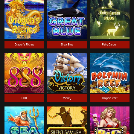
Dragon's Riches
Great Blue
Fairy Garden
888
Victory
Dolphin Reef