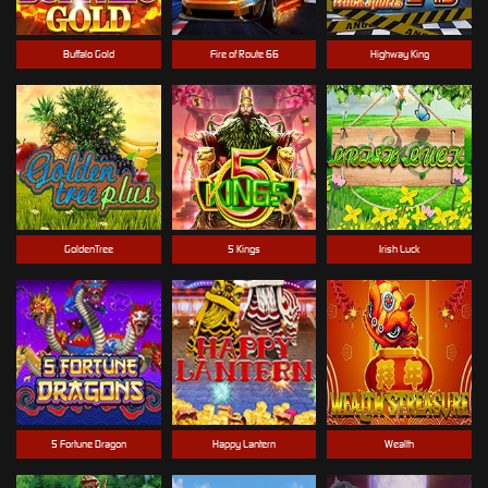
Buffalo Gold
Fire of Route 66
Highway King
GoldenTree
5 Kings
Irish Luck
5 Fortune Dragon
Happy Lantern
Wealth