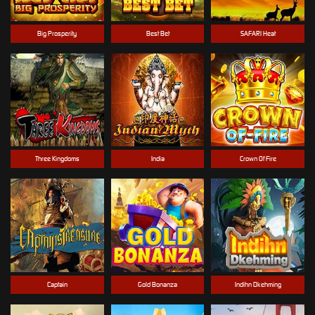
Big Prosperity
Best Bet
SAFARI Heat
Three Kingdoms
India
Crown Of Fire
Captain
Gold Bonanza
Indihn Dkehming