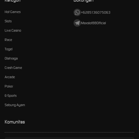
Hot Games
+6285136075063
Slots
Maxslot88Official
Live Casino
Race
Togel
Olahraga
Crash Game
Arcade
Poker
E-Sports
Sabung Ayam
Komunitas