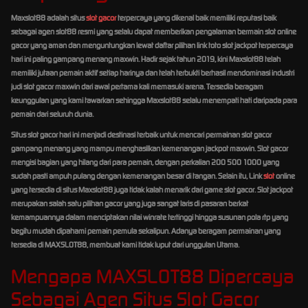
Maxslot88 adalah situs
slot gacor
terpercaya yang dikenal baik memiliki reputasi baik
sebagai agen slot88 resmi yang selalu dapat memberikan pengalaman bermain slot online
gacor yang aman dan menguntungkan lewat daftar pilihan link toto slot jackpot terpercaya
hari ini paling gampang menang maxwin. Hadir sejak tahun 2019, kini Maxslot88 telah
memiliki jutaan pemain aktif setiap harinya dan telah terbukti berhasil mendominasi industri
judi slot gacor maxwin dari awal pertama kali memasuki arena. Tersedia beragam
keunggulan yang kami tawarkan sehingga Maxslot88 selalu menempati hati daripada para
pemain dari seluruh dunia.
Situs slot gacor hari ini menjadi destinasi terbaik untuk mencari permainan slot gacor
gampang menang yang mampu menghasilkan kemenangan jackpot maxwin. Slot gacor
mengisi bagian yang hilang dari para pemain, dengan perkalian 200 500 1000 yang
sudah pasti ampuh pulang dengan kemenangan besar di tangan. Selain itu, Link
slot
online
yang tersedia di situs Maxslot88 juga tidak kalah menarik dari game slot gacor. Slot jackpot
merupakan salah satu pilihan gacor yang juga sangat laris di pasaran berkat
kemampuannya dalam menciptakan nilai winrate tertinggi hingga susunan pola rtp yang
begitu mudah dipahami pemain pemula sekalipun. Adanya beragam permainan yang
tersedia di MAXSLOT88, membuat kami tidak luput dari unggulan Utama.
Mengapa MAXSLOT88 Dipercaya
Sebagai Agen Situs Slot Gacor