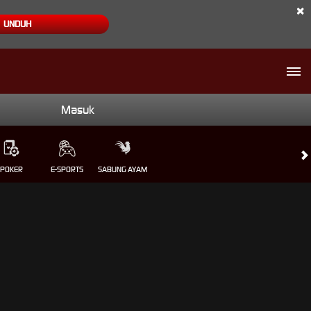
×
UNDUH
Masuk
POKER
E-SPORTS
SABUNG AYAM