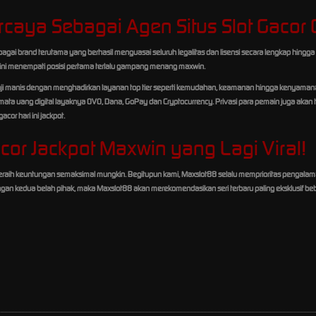
aya Sebagai Agen Situs Slot Gaco
bagai brand terutama yang berhasil menguasai seluruh legalitas dan lisensi secara lengkap hingga
ri ini menempati posisi pertama terlalu gampang menang maxwin.
ji manis dengan menghadirkan layanan top tier seperti kemudahan, keamanan hingga kenyaman
a mata uang digital layaknya OVO, Dana, GoPay dan Cryptocurrency. Privasi para pemain juga akan
or hari ini jackpot.
acor Jackpot Maxwin yang Lagi Viral!
sa meraih keuntungan semaksimal mungkin. Begitupun kami, Maxslot88 selalu memprioritas penga
gan kedua belah pihak, maka Maxslot88 akan merekomendasikan seri terbaru paling eksklusif beb