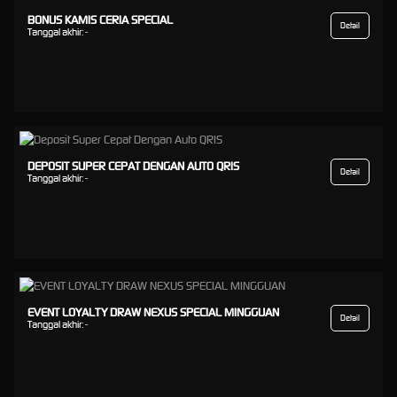
BONUS KAMIS CERIA SPECIAL
Detail
Tanggal akhir:
-
DEPOSIT SUPER CEPAT DENGAN AUTO QRIS
Detail
Tanggal akhir:
-
EVENT LOYALTY DRAW NEXUS SPECIAL MINGGUAN
Detail
Tanggal akhir:
-