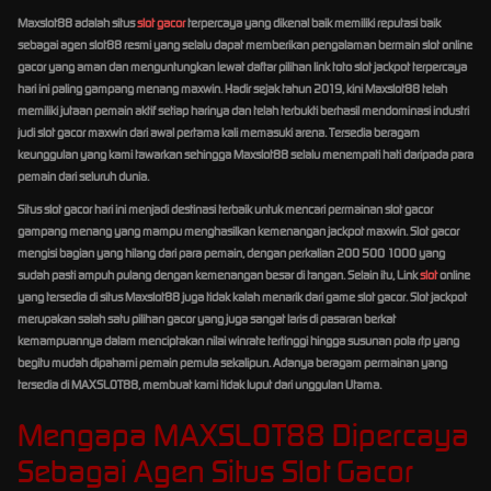
Maxslot88 adalah situs
slot gacor
terpercaya yang dikenal baik memiliki reputasi baik
sebagai agen slot88 resmi yang selalu dapat memberikan pengalaman bermain slot online
gacor yang aman dan menguntungkan lewat daftar pilihan link toto slot jackpot terpercaya
hari ini paling gampang menang maxwin. Hadir sejak tahun 2019, kini Maxslot88 telah
memiliki jutaan pemain aktif setiap harinya dan telah terbukti berhasil mendominasi industri
judi slot gacor maxwin dari awal pertama kali memasuki arena. Tersedia beragam
keunggulan yang kami tawarkan sehingga Maxslot88 selalu menempati hati daripada para
pemain dari seluruh dunia.
Situs slot gacor hari ini menjadi destinasi terbaik untuk mencari permainan slot gacor
gampang menang yang mampu menghasilkan kemenangan jackpot maxwin. Slot gacor
mengisi bagian yang hilang dari para pemain, dengan perkalian 200 500 1000 yang
sudah pasti ampuh pulang dengan kemenangan besar di tangan. Selain itu, Link
slot
online
yang tersedia di situs Maxslot88 juga tidak kalah menarik dari game slot gacor. Slot jackpot
merupakan salah satu pilihan gacor yang juga sangat laris di pasaran berkat
kemampuannya dalam menciptakan nilai winrate tertinggi hingga susunan pola rtp yang
begitu mudah dipahami pemain pemula sekalipun. Adanya beragam permainan yang
tersedia di MAXSLOT88, membuat kami tidak luput dari unggulan Utama.
Mengapa MAXSLOT88 Dipercaya
Sebagai Agen Situs Slot Gacor