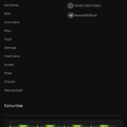
Hot Games
+6285136075063
Slots
Maxslot88Official
Live Casino
Race
Togel
Olahraga
Crash Game
Arcade
Poker
E-Sports
Sabung Ayam
Komunitas