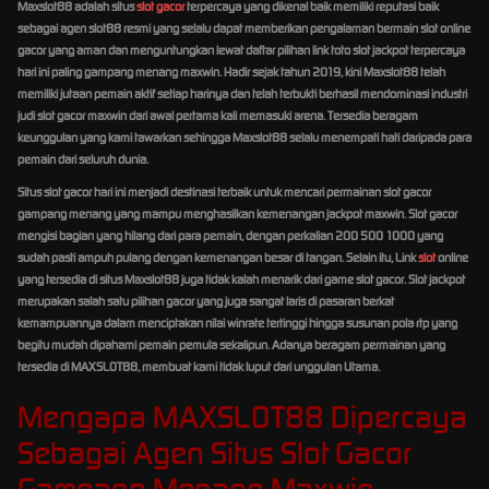
Maxslot88 adalah situs
slot gacor
terpercaya yang dikenal baik memiliki reputasi baik
sebagai agen slot88 resmi yang selalu dapat memberikan pengalaman bermain slot online
gacor yang aman dan menguntungkan lewat daftar pilihan link toto slot jackpot terpercaya
hari ini paling gampang menang maxwin. Hadir sejak tahun 2019, kini Maxslot88 telah
memiliki jutaan pemain aktif setiap harinya dan telah terbukti berhasil mendominasi industri
judi slot gacor maxwin dari awal pertama kali memasuki arena. Tersedia beragam
keunggulan yang kami tawarkan sehingga Maxslot88 selalu menempati hati daripada para
pemain dari seluruh dunia.
Situs slot gacor hari ini menjadi destinasi terbaik untuk mencari permainan slot gacor
gampang menang yang mampu menghasilkan kemenangan jackpot maxwin. Slot gacor
mengisi bagian yang hilang dari para pemain, dengan perkalian 200 500 1000 yang
sudah pasti ampuh pulang dengan kemenangan besar di tangan. Selain itu, Link
slot
online
yang tersedia di situs Maxslot88 juga tidak kalah menarik dari game slot gacor. Slot jackpot
merupakan salah satu pilihan gacor yang juga sangat laris di pasaran berkat
kemampuannya dalam menciptakan nilai winrate tertinggi hingga susunan pola rtp yang
begitu mudah dipahami pemain pemula sekalipun. Adanya beragam permainan yang
tersedia di MAXSLOT88, membuat kami tidak luput dari unggulan Utama.
Mengapa MAXSLOT88 Dipercaya
Sebagai Agen Situs Slot Gacor
Gampang Menang Maxwin