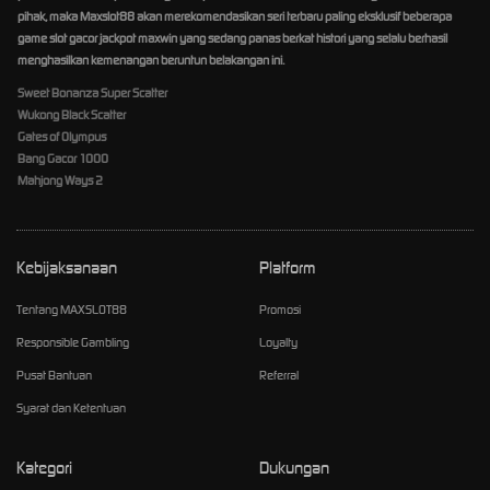
pihak, maka Maxslot88 akan merekomendasikan seri terbaru paling eksklusif beberapa
game slot gacor jackpot maxwin yang sedang panas berkat histori yang selalu berhasil
menghasilkan kemenangan beruntun belakangan ini.
Sweet Bonanza Super Scatter
Wukong Black Scatter
Gates of Olympus
Bang Gacor 1000
Mahjong Ways 2
Kebijaksanaan
Platform
Tentang MAXSLOT88
Promosi
Responsible Gambling
Loyalty
Pusat Bantuan
Referral
Syarat dan Ketentuan
Kategori
Dukungan