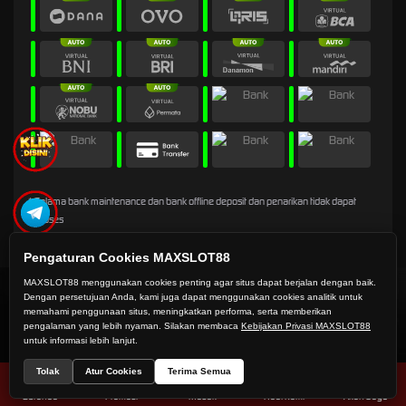
* Selama bank maintenance dan bank offline deposit dan penarikan tidak dapat
diproses
Pengaturan Cookies MAXSLOT88
MAXSLOT88 menggunakan cookies penting agar situs dapat berjalan dengan baik.
Dengan persetujuan Anda, kami juga dapat menggunakan cookies analitik untuk
©2026 MAXSLOT88 menawarkan berbagai macam provider pilihan terbaik dan didukung
memahami penggunaan situs, meningkatkan performa, serta memberikan
oleh Layanan Pelanggan profesional 24/7 yang siap melayani Anda.
pengalaman yang lebih nyaman. Silakan membaca
Kebijakan Privasi MAXSLOT88
untuk informasi lebih lanjut.
Tolak
Atur Cookies
Terima Semua
Beranda
Promosi
Masuk
Hub. Kami
Akun Saya