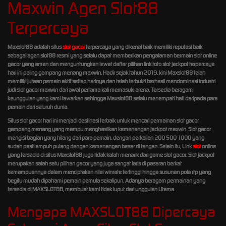
Maxwin Agen Slot88
Terpercaya
Maxslot88 adalah situs
slot gacor
terpercaya yang dikenal baik memiliki reputasi baik
sebagai agen slot88 resmi yang selalu dapat memberikan pengalaman bermain slot online
gacor yang aman dan menguntungkan lewat daftar pilihan link toto slot jackpot terpercaya
hari ini paling gampang menang maxwin. Hadir sejak tahun 2019, kini Maxslot88 telah
memiliki jutaan pemain aktif setiap harinya dan telah terbukti berhasil mendominasi industri
judi slot gacor maxwin dari awal pertama kali memasuki arena. Tersedia beragam
keunggulan yang kami tawarkan sehingga Maxslot88 selalu menempati hati daripada para
pemain dari seluruh dunia.
Situs slot gacor hari ini menjadi destinasi terbaik untuk mencari permainan slot gacor
gampang menang yang mampu menghasilkan kemenangan jackpot maxwin. Slot gacor
mengisi bagian yang hilang dari para pemain, dengan perkalian 200 500 1000 yang
sudah pasti ampuh pulang dengan kemenangan besar di tangan. Selain itu, Link
slot
online
yang tersedia di situs Maxslot88 juga tidak kalah menarik dari game slot gacor. Slot jackpot
merupakan salah satu pilihan gacor yang juga sangat laris di pasaran berkat
kemampuannya dalam menciptakan nilai winrate tertinggi hingga susunan pola rtp yang
begitu mudah dipahami pemain pemula sekalipun. Adanya beragam permainan yang
tersedia di MAXSLOT88, membuat kami tidak luput dari unggulan Utama.
Mengapa MAXSLOT88 Dipercaya