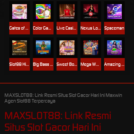
Gates of Olympus Roulette
Color Game Bonanza
Live Casino Lobby
Nexus Lounge
Spaceman
Slot88 High Flyer
Big Bass Crash
Sweet Bonanza Candyland
Mega Wheel
Amazing Baccarat
MAXSLOT88: Link Resmi Situs Slot Gacor Hari Ini Maxwin
Agen Slot88 Terpercaya
MAXSLOT88: Link Resmi
Situs Slot Gacor Hari Ini