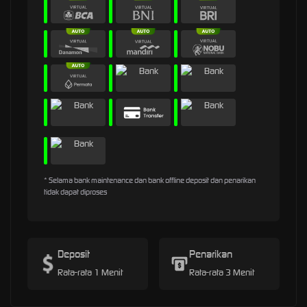
* Selama bank maintenance dan bank offline deposit dan penarikan
tidak dapat diproses
Deposit
Penarikan
Rata-rata 1 Menit
Rata-rata 3 Menit