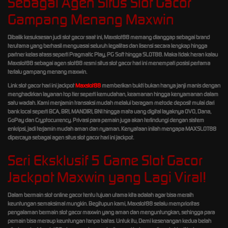
Sebagai Agen Situs Slot Gacor
Gampang Menang Maxwin
Dibalik kesuksesan judi slot gacor saat ini, Maxslot88 memang dianggap sebagai brand
terutama yang berhasil menguasai seluruh legalitas dan lisensi secara lengkap hingga
partner kelas atass seperti Pragmatic Play, PG Soft hingga SLOT88. Maka tidak heran kalau
Maxslot88 sebagai agen slot88 resmi situs slot gacor hari ini menempati posisi pertama
terlalu gampang menang maxwin.
Link slot gacor hari ini jackpot
Maxslot88
memberikan bukti bukan hanya janji manis dengan
menghadirkan layanan top tier seperti kemudahan, keamanan hingga kenyamanan dalam
satu wadah. Kami menjamin transaksi mudah melalui beragam metode deposit mulai dari
bank local seperti BCA, BRI, MANDIRI, BNI hingga mata uang digital layaknya OVO, Dana,
GoPay dan Cryptocurrency. Privasi para pemain juga akan terlindungi dengan sistem
enkripsi, jadi terjamin mudah aman dan nyaman. Kenyataan inilah mengapa MAXSLOT88
dipercaya sebagai agen situs slot gacor hari ini jackpot.
Seri Eksklusif 5 Game Slot Gacor
Jackpot Maxwin yang Lagi Viral!
Dalam bermain slot online gacor tentu tujuan utama kita adalah agar bisa meraih
keuntungan semaksimal mungkin. Begitupun kami, Maxslot88 selalu memprioritas
pengalaman bermain slot gacor maxwin yang aman dan menguntungkan, sehingga para
pemain bisa meraup keuntungan tanpa batas. Untuk itu, Demi kesenangan kedua belah