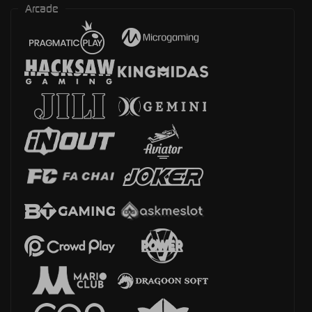
Arcade