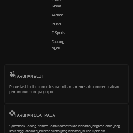
Crash
Game
Arcade
Poker
E-Sports
Sabung
Ayam
TARUHAN SLOT
Penyedia slot online dengan beragam pilihan game menarik yang memudahkan
pemain untuk mencapai jackpot
TARUHAN OLAHRAGA
Sportsbook Gaming Platform Terbaik menawarkan lebih banyak game, odds yang
lebih tinggi, dan menyediakan pilihan yang lebih banyak untuk pemain.