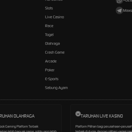
+62
Slots
Maxsl
Live Casino
Race
Togel
Olahraga
Crash Game
Arcade
Poker
E-Sports
Sabung Ayam
RUHAN OLAHRAGA
TARUHAN LIVE KASINO
ook Gaming Platform Terbaik
Platform Pilihan bagi perusahaan-perusa
kan lebih banyak game, odds yang lebih
terbaik di dunia, dengan pilihan variasi g