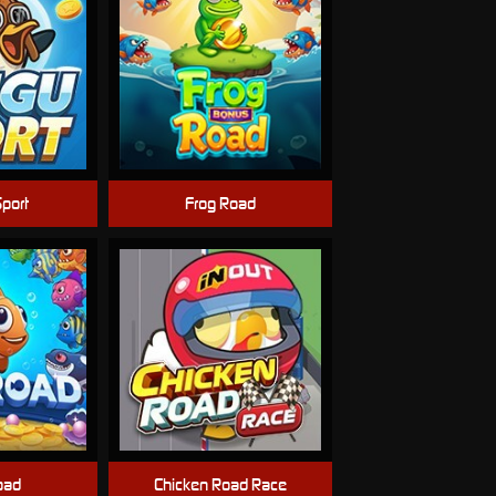
port
Frog Road
oad
Chicken Road Race