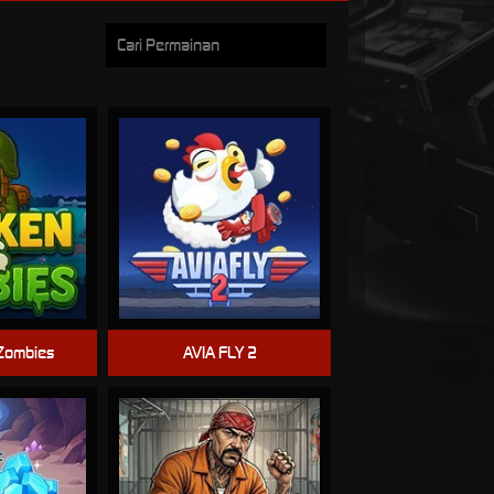
 Zombies
AVIA FLY 2