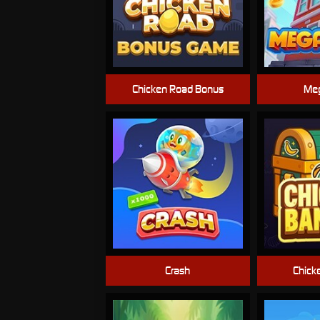
Chicken Road Bonus
Me
Crash
Chick