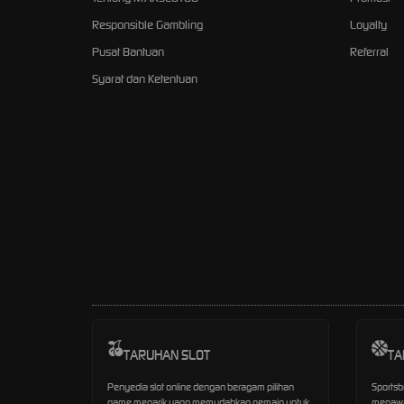
Responsible Gambling
Loyalty
Pusat Bantuan
Referral
Syarat dan Ketentuan
TARUHAN SLOT
TA
Penyedia slot online dengan beragam pilihan
Sportsb
game menarik yang memudahkan pemain untuk
menawar