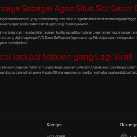
aya Sebagai Agen Situs Slot Gaco
agai brand terutama yang berhasil menguasai seluruh legalitas dan lisensi secara lengkap hingga
ri ini menempati posisi pertama terlalu gampang menang maxwin.
ji manis dengan menghadirkan layanan top tier seperti kemudahan, keamanan hingga kenyaman
a mata uang digital layaknya OVO, Dana, GoPay dan Cryptocurrency. Privasi para pemain juga akan 
or hari ini jackpot.
acor Jackpot Maxwin yang Lagi Viral!
sa meraih keuntungan semaksimal mungkin. Begitupun kami, Maxslot88 selalu memprioritas penga
gan kedua belah pihak, maka Maxslot88 akan merekomendasikan seri terbaru paling eksklusif beb
Kategori
Dukung
Hot Games