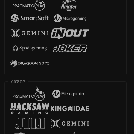
Arcade