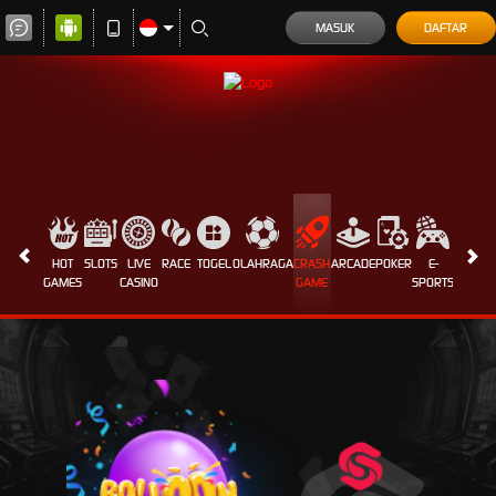
MASUK
DAFTAR
HOT
SLOTS
LIVE
RACE
TOGEL
OLAHRAGA
CRASH
ARCADE
POKER
E-
SABUN
GAMES
CASINO
GAME
SPORTS
AYAM