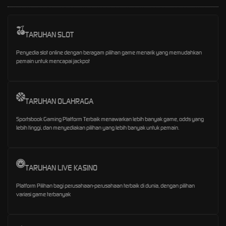
TARUHAN SLOT
Penyedia slot online dengan beragam pilihan game menarik yang memudahkan
pemain untuk mencapai jackpot
TARUHAN OLAHRAGA
Sportsbook Gaming Platform Terbaik menawarkan lebih banyak game, odds yang
lebih tinggi, dan menyediakan pilihan yang lebih banyak untuk pemain.
TARUHAN LIVE KASINO
Platform Pilihan bagi perusahaan-perusahaan terbaik di dunia, dengan pilihan
variasi game terbanyak