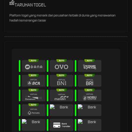
TARUHAN TOGEL
Platform togel yang menarik dari perusahan terbaik di dunia yang menawarkan
hadiah kemenangan besar