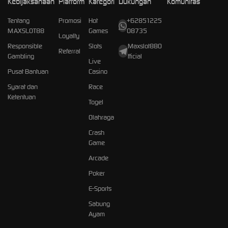
Kebijaksanaan
Platform
Kategori
Dukungan
Komunitas
Tentang
Promosi
Hot
+62851225
MAXSLOT88
Games
08735
Loyalty
Responsible
Slots
Maxslot88O
Referral
Gambling
fficial
Live
Pusat Bantuan
Casino
Syarat dan
Race
Ketentuan
Togel
Olahraga
Crash
Game
Arcade
Poker
E-Sports
Sabung
Ayam