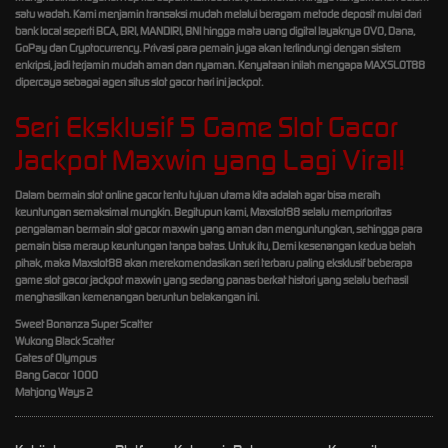
satu wadah. Kami menjamin transaksi mudah melalui beragam metode deposit mulai dari
bank local seperti BCA, BRI, MANDIRI, BNI hingga mata uang digital layaknya OVO, Dana,
GoPay dan Cryptocurrency. Privasi para pemain juga akan terlindungi dengan sistem
enkripsi, jadi terjamin mudah aman dan nyaman. Kenyataan inilah mengapa MAXSLOT88
dipercaya sebagai agen situs slot gacor hari ini jackpot.
Seri Eksklusif 5 Game Slot Gacor
Jackpot Maxwin yang Lagi Viral!
Dalam bermain slot online gacor tentu tujuan utama kita adalah agar bisa meraih
keuntungan semaksimal mungkin. Begitupun kami, Maxslot88 selalu memprioritas
pengalaman bermain slot gacor maxwin yang aman dan menguntungkan, sehingga para
pemain bisa meraup keuntungan tanpa batas. Untuk itu, Demi kesenangan kedua belah
pihak, maka Maxslot88 akan merekomendasikan seri terbaru paling eksklusif beberapa
game slot gacor jackpot maxwin yang sedang panas berkat histori yang selalu berhasil
menghasilkan kemenangan beruntun belakangan ini.
Sweet Bonanza Super Scatter
Wukong Black Scatter
Gates of Olympus
Bang Gacor 1000
Mahjong Ways 2