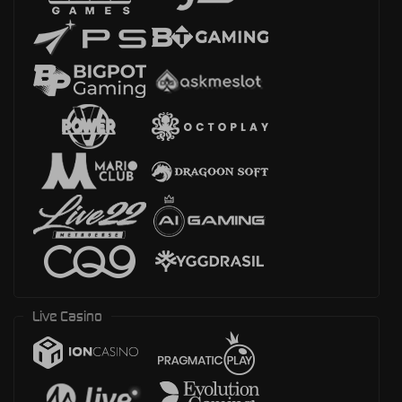
Live Casino