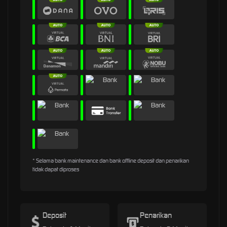
* Selama bank maintenance dan bank offline deposit dan penarikan
tidak dapat diproses
Deposit
Penarikan