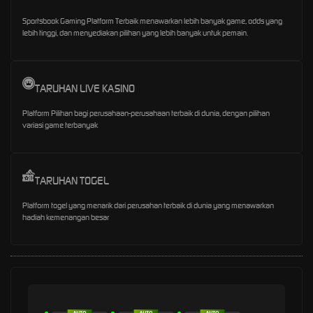
Sportsbook Gaming Platform Terbaik menawarkan lebih banyak game, odds yang
lebih tinggi, dan menyediakan pilihan yang lebih banyak untuk pemain.
TARUHAN LIVE KASINO
Platform Pilihan bagi perusahaan-perusahaan terbaik di dunia, dengan pilihan
variasi game terbanyak
TARUHAN TOGEL
Platform togel yang menarik dari perusahan terbaik di dunia yang menawarkan
hadiah kemenangan besar