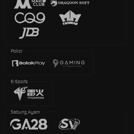
Poker
E-Sports
Sabung Ayam