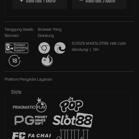
Rata-rata 1 Menit
Rata-rata 3 Menit
Tanggung Jawab
Browser Yang
Bermain
Didukung
©2026 MAXSLOT88. Hak cipta
dilindungi | 18+
Platform Penyedia Layanan
Slots