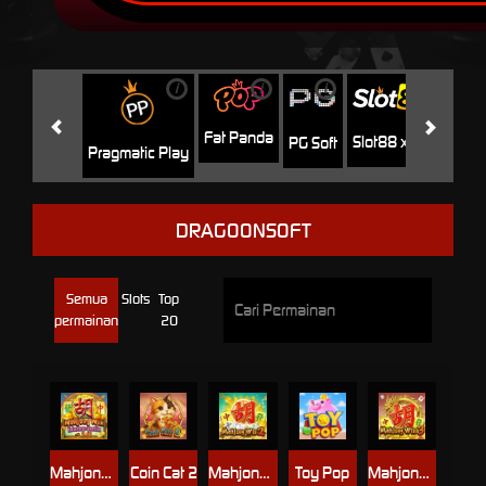
i
i
i
i
i
Facha
Fat Panda
Slot88 x PP
PG Soft
Pragmatic Play
DRAGOONSOFT
Semua
Slots
Top
permainan
20
Mahjong Win
Coin Cat 2
Mahjong Win 2
Toy Pop
Mahjong Win 3