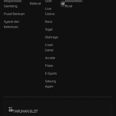
Responsible
Slots
Maxslot88O
Referral
Gambling
fficial
Live
Pusat Bantuan
Casino
Syarat dan
Race
Ketentuan
Togel
Olahraga
Crash
Game
Arcade
Poker
E-Sports
Sabung
Ayam
TARUHAN SLOT