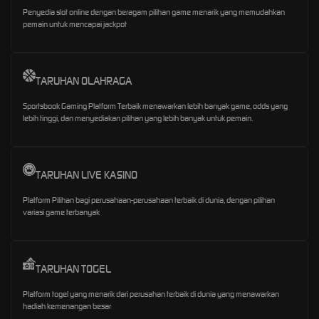
Penyedia slot online dengan beragam pilihan game menarik yang memudahkan
pemain untuk mencapai jackpot
TARUHAN OLAHRAGA
Sportsbook Gaming Platform Terbaik menawarkan lebih banyak game, odds yang
lebih tinggi, dan menyediakan pilihan yang lebih banyak untuk pemain.
TARUHAN LIVE KASINO
Platform Pilihan bagi perusahaan-perusahaan terbaik di dunia, dengan pilihan
variasi game terbanyak
TARUHAN TOGEL
Platform togel yang menarik dari perusahan terbaik di dunia yang menawarkan
hadiah kemenangan besar