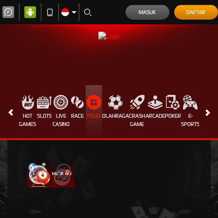
MASUK
DAFTAR
HOT
SLOTS
LIVE
RACE
TOGEL
OLAHRAGA
CRASH
ARCADE
POKER
E-
SABUN
GAMES
CASINO
GAME
SPORTS
AYAM
i