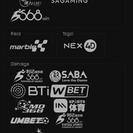
Race
Togel
Olahraga