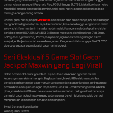
terutama yang berhasil menguasai seluruh legalitas dan lisensi secara lengkap hingga
partner kelas atass seperti Pragmatic Play, PG Soft hingga SLOT88. Maka tidak heran kalau
Maxslot88 sebagai agen slot88 resmi situs slot gacor hari ini menempati posisi pertama
terlalu gampang menang maxwin.
Link slot gacor hari ini jackpot
Maxslot88
memberikan bukti bukan hanya janji manis dengan
menghadirkan layanan top tier seperti kemudahan, keamanan hingga kenyamanan dalam
satu wadah. Kami menjamin transaksi mudah melalui beragam metode deposit mulai dari
bank local seperti BCA, BRI, MANDIRI, BNI hingga mata uang digital layaknya OVO, Dana,
GoPay dan Cryptocurrency. Privasi para pemain juga akan terlindungi dengan sistem
enkripsi, jadi terjamin mudah aman dan nyaman. Kenyataan inilah mengapa MAXSLOT88
dipercaya sebagai agen situs slot gacor hari ini jackpot.
Seri Eksklusif 5 Game Slot Gacor
Jackpot Maxwin yang Lagi Viral!
Dalam bermain slot online gacor tentu tujuan utama kita adalah agar bisa meraih
keuntungan semaksimal mungkin. Begitupun kami, Maxslot88 selalu memprioritas
pengalaman bermain slot gacor maxwin yang aman dan menguntungkan, sehingga para
pemain bisa meraup keuntungan tanpa batas. Untuk itu, Demi kesenangan kedua belah
pihak, maka Maxslot88 akan merekomendasikan seri terbaru paling eksklusif beberapa
game slot gacor jackpot maxwin yang sedang panas berkat histori yang selalu berhasil
menghasilkan kemenangan beruntun belakangan ini.
Sweet Bonanza Super Scatter
Wukong Black Scatter