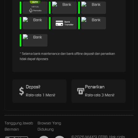
* Selama bank maintenance dan bank offline deposit dan penarikan
tidak dapat diproses
Deposit
Penarikan
Rata-rata 1 Menit
Rata-rata 3 Menit
Tanggung Jawab
Browser Yang
Bermain
Didukung
©2026 MAXSLOT88. Hak cipta