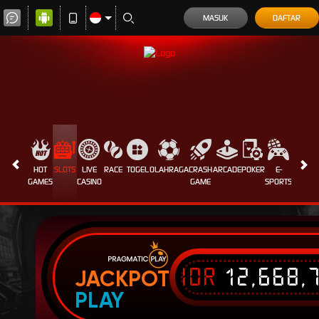
MASUK
DAFTAR
HOT
SLOTS
LIVE
RACE
TOGEL
OLAHRAGA
CRASH
ARCADE
POKER
E-
SABUN
GAMES
CASINO
GAME
SPORTS
AYAM
IDR
12,668,
JACKPOT
PLAY