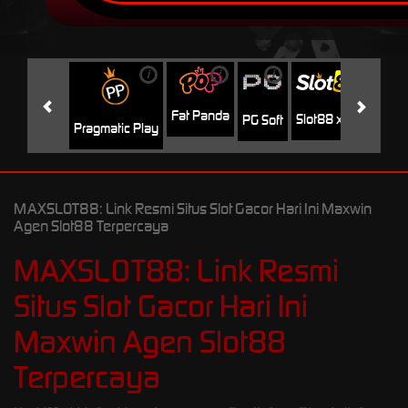
i
i
i
i
i
Facha
Fat Panda
Slot88 x PP
PG Soft
Pragmatic Play
MAXSLOT88: Link Resmi Situs Slot Gacor Hari Ini Maxwin
Agen Slot88 Terpercaya
MAXSLOT88: Link Resmi
Situs Slot Gacor Hari Ini
Maxwin Agen Slot88
Terpercaya