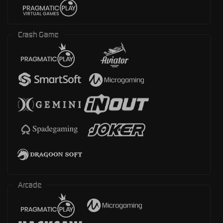
Crash Game
Arcade