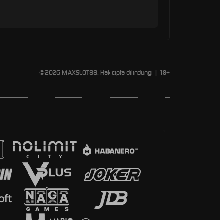
©2026 MAXSLOT88. Hak cipta dilindungi | 18+