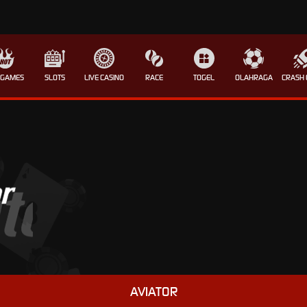
 GAMES
SLOTS
LIVE CASINO
RACE
TOGEL
OLAHRAGA
CRASH
AVIATOR