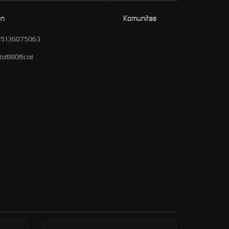
an
Komunitas
85136075063
ot88Official