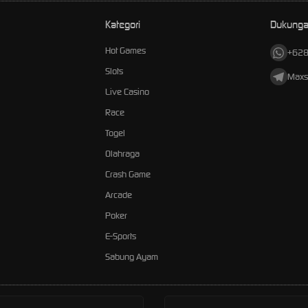
Kategori
Dukung
Hot Games
+62
Slots
Maxsl
Live Casino
Race
Togel
Olahraga
Crash Game
Arcade
Poker
E-Sports
Sabung Ayam