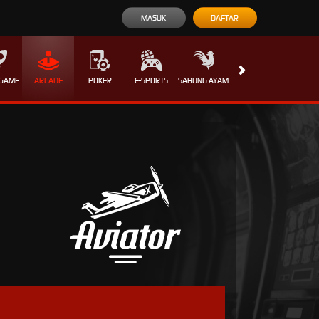
MASUK
DAFTAR
 GAME
ARCADE
POKER
E-SPORTS
SABUNG AYAM
PROMOSI