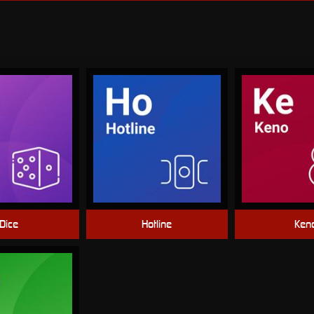
Dice
Hotline
Ken