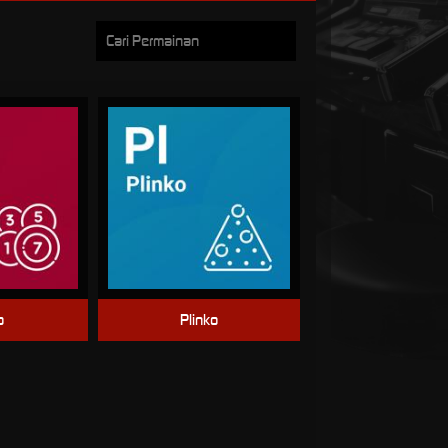
o
Plinko