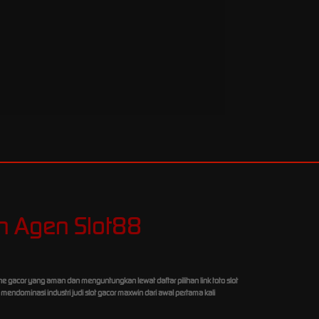
in Agen Slot88
e gacor yang aman dan menguntungkan lewat daftar pilihan link toto slot
 mendominasi industri judi slot gacor maxwin dari awal pertama kali