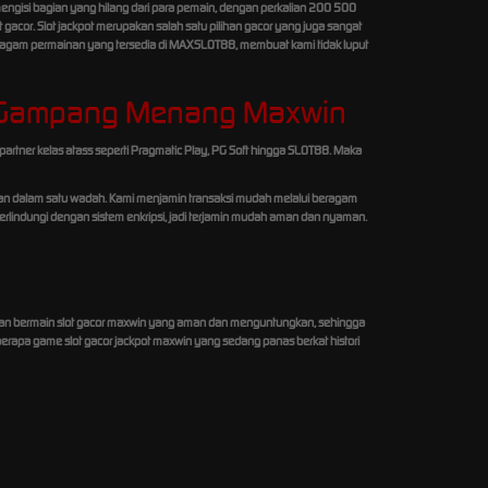
engisi bagian yang hilang dari para pemain, dengan perkalian 200 500
t gacor. Slot jackpot merupakan salah satu pilihan gacor yang juga sangat
beragam permainan yang tersedia di MAXSLOT88, membuat kami tidak luput
r Gampang Menang Maxwin
 partner kelas atass seperti Pragmatic Play, PG Soft hingga SLOT88. Maka
an dalam satu wadah. Kami menjamin transaksi mudah melalui beragam
terlindungi dengan sistem enkripsi, jadi terjamin mudah aman dan nyaman.
laman bermain slot gacor maxwin yang aman dan menguntungkan, sehingga
erapa game slot gacor jackpot maxwin yang sedang panas berkat histori