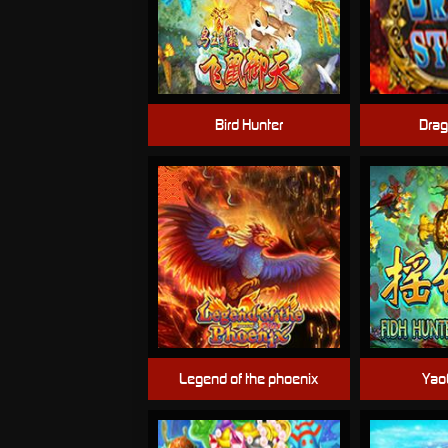
Bird Hunter
Drag
Legend of the phoenix
Yao