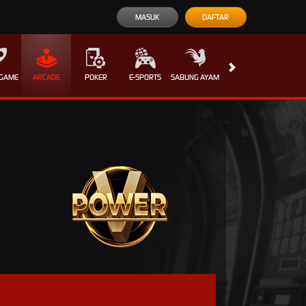
MASUK
DAFTAR
 GAME
ARCADE
POKER
E-SPORTS
SABUNG AYAM
PROMOSI