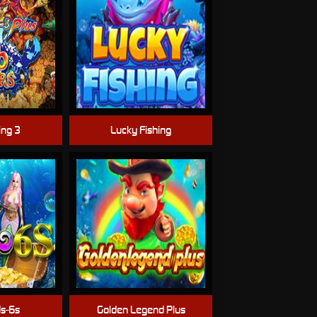
ing 3
Lucky Fishing
s-6s
Golden Legend Plus