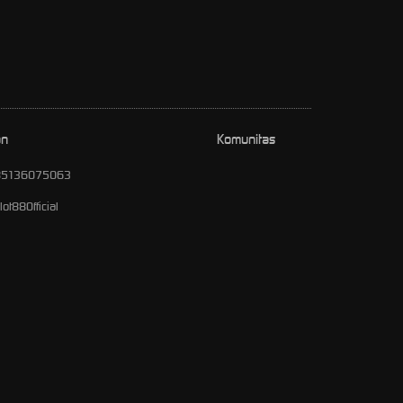
an
Komunitas
85136075063
ot88Official