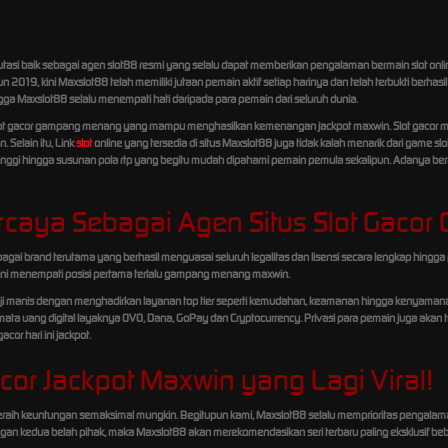
putasi baik sebagai agen slot88 resmi yang selalu dapat memberikan pengalaman bermain slot onlin
2019, kini Maxslot88 telah memiliki jutaan pemain aktif setiap harinya dan telah terbukti berhasil
a Maxslot88 selalu menempati hati daripada para pemain dari seluruh dunia.
inan slot gacor gampang menang yang mampu menghasilkan kemenangan jackpot maxwin. Slot gacor m
Selain itu, Link
slot
online yang tersedia di situs Maxslot88 juga tidak kalah menarik dari game slo
ertinggi hingga susunan pola rtp yang begitu mudah dipahami pemain pemula sekalipun. Adanya 
aya Sebagai Agen Situs Slot Gaco
agai brand terutama yang berhasil menguasai seluruh legalitas dan lisensi secara lengkap hingga
ri ini menempati posisi pertama terlalu gampang menang maxwin.
ji manis dengan menghadirkan layanan top tier seperti kemudahan, keamanan hingga kenyaman
a mata uang digital layaknya OVO, Dana, GoPay dan Cryptocurrency. Privasi para pemain juga akan 
or hari ini jackpot.
acor Jackpot Maxwin yang Lagi Viral!
sa meraih keuntungan semaksimal mungkin. Begitupun kami, Maxslot88 selalu memprioritas penga
gan kedua belah pihak, maka Maxslot88 akan merekomendasikan seri terbaru paling eksklusif beb