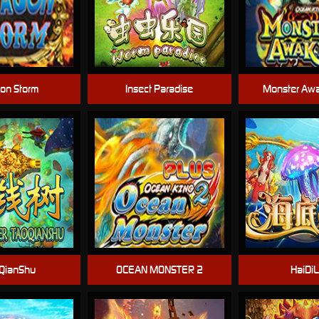
on Storm
Insect Paradise
Monster Awa
QianShu
OCEAN MONSTER 2
HaiDi