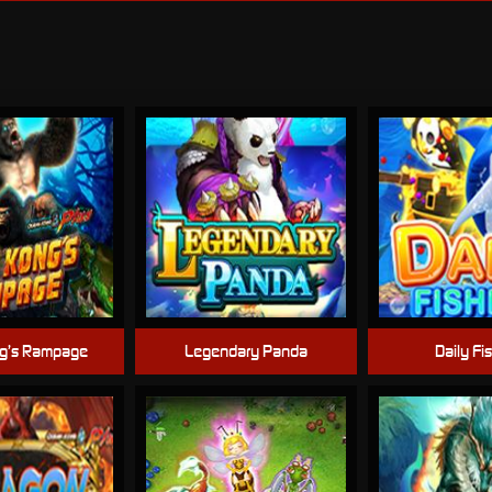
ng’s Rampage
Legendary Panda
Daily Fi