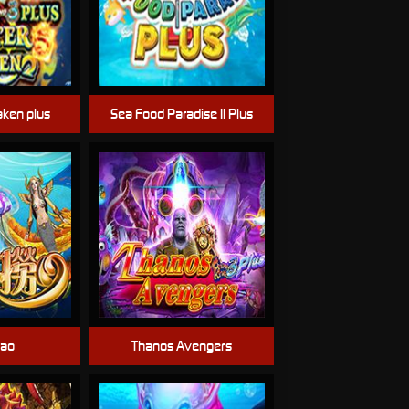
ken plus
Sea Food Paradise II Plus
Lao
Thanos Avengers