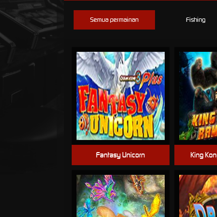
Semua permainan
Fishing
Fantasy Unicorn
King Ko