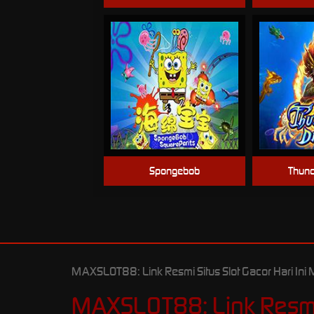
Spongebob
Thund
MAXSLOT88: Link Resmi Situs Slot Gacor Hari Ini
MAXSLOT88: Link Resmi 