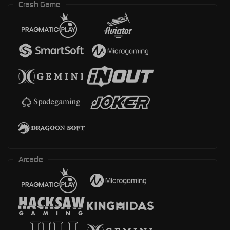
Crash Game
Arcade