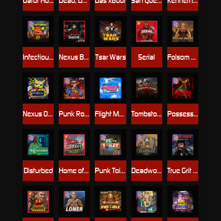
Gator Hunters
Dead, Dead, or Deader
Das xBoot
San Quentin 2: Death Row
Kenneth Must Die
Infectious 5 xWays
Nexus Blood & Shadow
Tsar Wars
Serial
Folsom Prison
Nexus Outsourced
Punk Rocker 2
Flight Mode
Tombstone Slaughter
Possessed
Disturbed
Home of the Brave
Punk Toilet
Deadwood R.I.P
True Grit Redemption