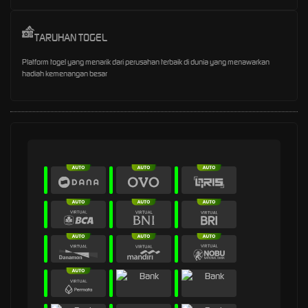
TARUHAN TOGEL
Platform togel yang menarik dari perusahan terbaik di dunia yang menawarkan
hadiah kemenangan besar