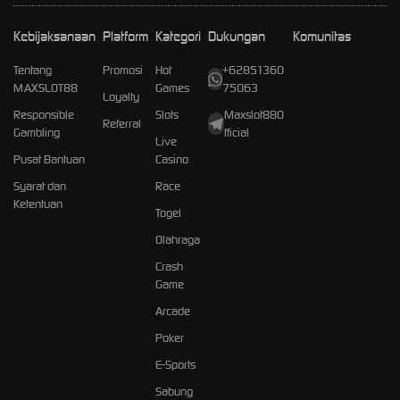
Kebijaksanaan
Platform
Kategori
Dukungan
Komunitas
Tentang
Promosi
Hot
+62851360
MAXSLOT88
Games
75063
Loyalty
Responsible
Slots
Maxslot88O
Referral
Gambling
fficial
Live
Pusat Bantuan
Casino
Syarat dan
Race
Ketentuan
Togel
Olahraga
Crash
Game
Arcade
Poker
E-Sports
Sabung