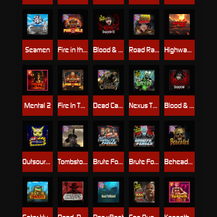
Seamen
Fire in the Hole 2
Blood & Shadow 2
Road Rage
Highway to Hell
Mental 2
Fire In The Hole xBomb
Dead Canary
Nexus The Crypt
Blood & Shadow
Outsourced
Tombstone RIP
Brute Force: Alien Onslaught
Brute Force
Beheaded