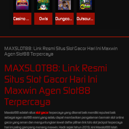
Casino Win Spin
Owls
Dungeon Quest
Outsourced: Slash Game
MAXSLOT88: Link Resmi Situs Slot Gacor Hari Ini Maxwin
Agen Slot88 Terpercaya
MAXSLOT88: Link Resmi
Situs Slot Gacor Hari Ini
Maxwin Agen Slot88
Terpercaya
Maxslot88 adalah situs
slot gacor
terpercaya yang dikenal baik memiliki reputasi baik
sebagai agen slot88 resmi yang selalu dapat memberikan pengalaman bermain slot online
gacor yang aman dan menguntungkan lewat daftar pilihan link toto slot jackpot terpercaya
hari ini paling gampang menang maxwin. Hadir sejak tahun 2019, kini Maxslot88 telah