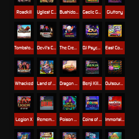
Roadkill
Ugliest Catch
Bushido Way xNudge
Gaelic Gold
Gluttony
Tombstone
Devil's Crossroad
The Creepy Carnival
DJ Psycho
East Coast Vs West Coast
Whacked
Land of the Free
Dragon Tribe
Benji Killed in Vegas
Outsourced: Payday
Legion X
Remember Gulag
Poison Eve
Coins of Fortune
Immortal Fruits