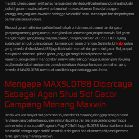
memiliki jutaan pemain aktif setiap harinya dan telah terbukti berhasil mendominasi industri
judi slot gacor maxwin dari awal pertama kali memasuki arena. Tersedia beragam
keunggulan yang kami tawarkan sehingga Maxslot88 selalu menempati hati daripada para
pemain dari seluruh dunia.
Situs slot gacor hari ini menjadi destinasi terbaik untuk mencari permainan slot gacor
gampang menang yang mampu menghasilkan kemenangan jackpot maxwin. Slot gacor
mengisi bagian yang hilang dari para pemain, dengan perkalian 200 500 1000 yang
sudah pasti ampuh pulang dengan kemenangan besar di tangan. Selain itu, Link
slot
online
yang tersedia di situs Maxslot88 juga tidak kalah menarik dari game slot gacor. Slot jackpot
merupakan salah satu pilihan gacor yang juga sangat laris di pasaran berkat
kemampuannya dalam menciptakan nilai winrate tertinggi hingga susunan pola rtp yang
begitu mudah dipahami pemain pemula sekalipun. Adanya beragam permainan yang
tersedia di MAXSLOT88, membuat kami tidak luput dari unggulan Utama.
Mengapa MAXSLOT88 Dipercaya
Sebagai Agen Situs Slot Gacor
Gampang Menang Maxwin
Dibalik kesuksesan judi slot gacor saat ini, Maxslot88 memang dianggap sebagai brand
terutama yang berhasil menguasai seluruh legalitas dan lisensi secara lengkap hingga
partner kelas atass seperti Pragmatic Play, PG Soft hingga SLOT88. Maka tidak heran kalau
Maxslot88 sebagai agen slot88 resmi situs slot gacor hari ini menempati posisi pertama
terlalu gampang menang maxwin.