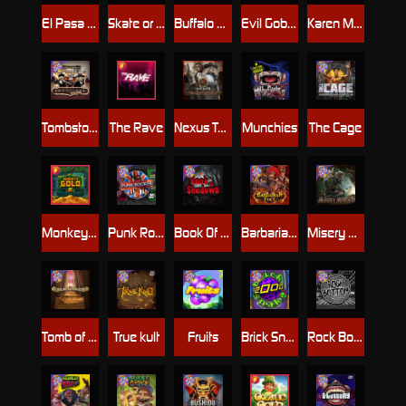
El Pasa Gunfight xNudge
Skate or Die
Buffalo Hunter
Evil Goblins xBomb
Karen Maneater
Tombstone No Mercy
The Rave
Nexus Tombstone RIP
Munchies
The Cage
Monkey's Gold xPays
Punk Rocker
Book Of Shadows
Barbarian Fury
Misery Mining
Tomb of Akhenaten
True kult
Fruits
Brick Snake 2000
Rock Bottom