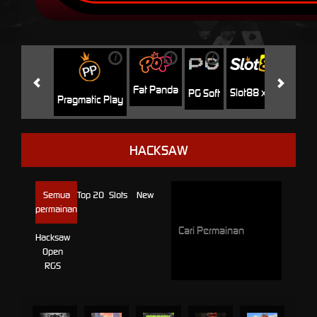
i
i
i
i
i
Facha
Fat Panda
Slot88 x PP
PG Soft
Pragmatic Play
HACKSAW
Semua
Top 20
Slots
New
permainan
Hacksaw
Open
RGS