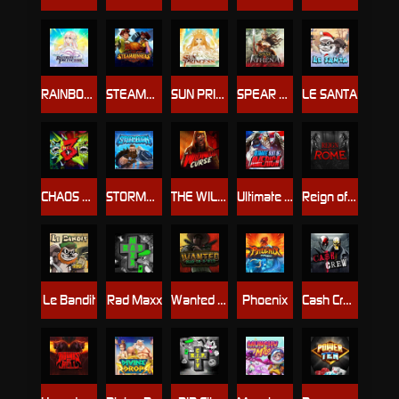
RAINBOW PRINCESS
STEAMRUNNERS
SUN PRINCESS
SPEAR OF ATHENA
LE SANTA
CHAOS CREW 3
STORMBORN
THE WILDWOOD CURSE
Ultimate Slot of America
Reign of Rome
Le Bandit
Rad Maxx
Wanted Dead or a Wild
Phoenix
Cash Crew