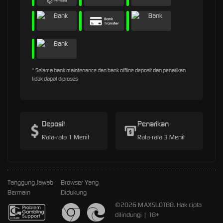
* Selama bank maintenance dan bank offline deposit dan penarikan
tidak dapat diproses
Deposit
Penarikan
Rata-rata 1 Menit
Rata-rata 3 Menit
Tanggung Jawab
Browser Yang
Bermain
Didukung
©2026 MAXSLOT88. Hak cipta
dilindungi | 18+