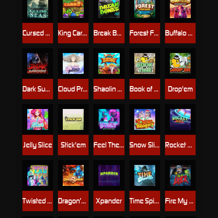
Cursed Seas
King Carrot
Break Bones
Forest Fortune
Buffalo Stack'n'Sync
Dark Summoning
Cloud Princess
Shaolin Master
Book of Time
Drop'em
Jelly Slice
Stick'em
Feel The Beat
Snow Slingers
Rocket Reels
Twisted Lab
Dragon’s Domain
Xpander
Time Spinners
Fire My Laser