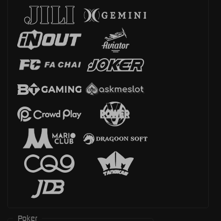
Poker