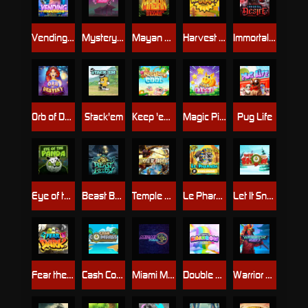
Vending Machine
Mystery Motel
Mayan Stackways
Harvest Wilds
Immortal Desire
Orb of Destiny
Stack'em
Keep 'em Cool
Magic Piggy
Pug Life
Eye of the Panda
Beast Below
Temple of Torment
Le Pharaoh
Let It Snow
Fear the Dark
Cash Compass
Miami Multiplier
Double Rainbow
Warrior Ways