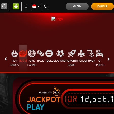
MASUK
DAFTAR
HOT
SLOTS
LIVE
RACE
TOGEL
OLAHRAGA
CRASH
ARCADE
POKER
E-
SABUN
GAMES
CASINO
GAME
SPORTS
AYAM
IDR
12,696,
JACKPOT
PLAY