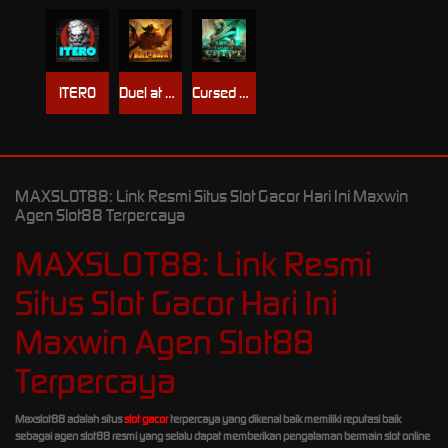
ITERO
Duel at Dawn
Cursed Crypt
MAXSLOT88: Link Resmi Situs Slot Gacor Hari Ini Maxwin
Agen Slot88 Terpercaya
MAXSLOT88: Link Resmi
Situs Slot Gacor Hari Ini
Maxwin Agen Slot88
Terpercaya
Maxslot88 adalah situs
slot gacor
terpercaya yang dikenal baik memiliki reputasi baik
sebagai agen slot88 resmi yang selalu dapat memberikan pengalaman bermain slot online