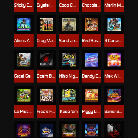
Sticky Candyland
Crystal Robot
Coop Clash
Chocolate Rocket
Marlin Masters Atlantis
Aliens Among Us
Grug Make Fire
Sand and Ashes
Red Rascal™
3 Cursed Chests™
Great Game Rockies
Death Becomes You
Nitro Nights
Dandy Diamonds
Max Win Machine
Le Prechaun
Fred's Food Truck
Keep 'em
Piggy Cluster Hunt
Barrel Bonanza