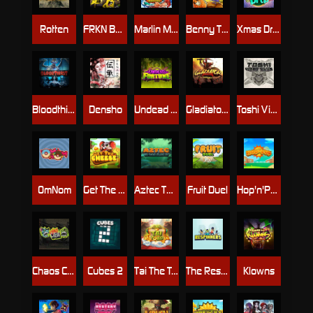
Rotten
FRKN Bananas
Marlin Master
Benny The Beer
Xmas Drop
Bloodthirst
Densho
Undead Fortune
Gladiator Legends
Toshi Video Club
OmNom
Get The Cheese
Aztec Twist
Fruit Duel
Hop'n'Pop
Chaos Crew
Cubes 2
Tai The Toad
The Respinners
Klowns