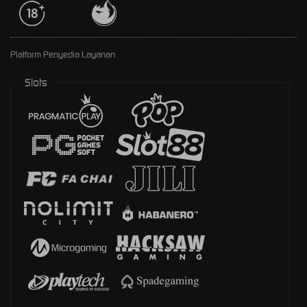
Platform Penyedia Layanan
Slots