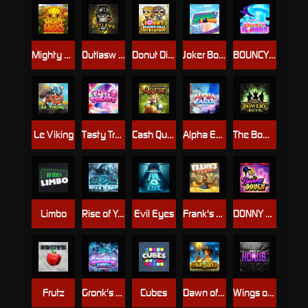
Mighty Masks
Outlasw Inc
Donut Division
Joker Bombs
BOUNCY BOMBS
Le Viking
Tasty Treats
Cash Quest
Alpha Eagle
The Bowery Boys
Limbo
Rise of Ymir
Evil Eyes
Frank's Farm
DONNY DOUGH
Frutz
Gronk's Gems
Cubes
Dawn of Kings
Wings of Horus