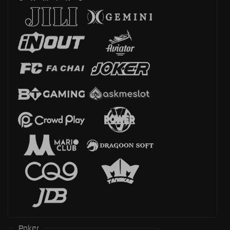
Poker