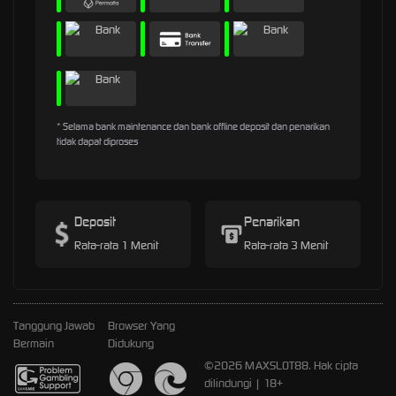
* Selama bank maintenance dan bank offline deposit dan penarikan
tidak dapat diproses
Deposit
Penarikan
Rata-rata 1 Menit
Rata-rata 3 Menit
Tanggung Jawab
Browser Yang
Bermain
Didukung
©2026 MAXSLOT88. Hak cipta
dilindungi | 18+