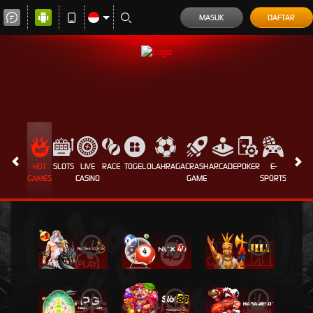
MASUK
DAFTAR
HOT
SLOTS
LIVE
RACE
TOGEL
OLAHRAGA
CRASH
ARCADE
POKER
E-
SABUN
GAMES
CASINO
GAME
SPORTS
AYAM
i
i
i
i
i
i