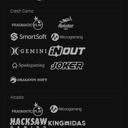
Crash Game
Arcade