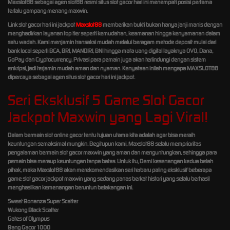
Maxslot88 sebagai agen slot88 resmi situs slot gacor hari ini menempati posisi pertama
terlalu gampang menang maxwin.
Link slot gacor hari ini jackpot
Maxslot88
memberikan bukti bukan hanya janji manis dengan
menghadirkan layanan top tier seperti kemudahan, keamanan hingga kenyamanan dalam
satu wadah. Kami menjamin transaksi mudah melalui beragam metode deposit mulai dari
bank local seperti BCA, BRI, MANDIRI, BNI hingga mata uang digital layaknya OVO, Dana,
GoPay dan Cryptocurrency. Privasi para pemain juga akan terlindungi dengan sistem
enkripsi, jadi terjamin mudah aman dan nyaman. Kenyataan inilah mengapa MAXSLOT88
dipercaya sebagai agen situs slot gacor hari ini jackpot.
Seri Eksklusif 5 Game Slot Gacor
Jackpot Maxwin yang Lagi Viral!
Dalam bermain slot online gacor tentu tujuan utama kita adalah agar bisa meraih
keuntungan semaksimal mungkin. Begitupun kami, Maxslot88 selalu memprioritas
pengalaman bermain slot gacor maxwin yang aman dan menguntungkan, sehingga para
pemain bisa meraup keuntungan tanpa batas. Untuk itu, Demi kesenangan kedua belah
pihak, maka Maxslot88 akan merekomendasikan seri terbaru paling eksklusif beberapa
game slot gacor jackpot maxwin yang sedang panas berkat histori yang selalu berhasil
menghasilkan kemenangan beruntun belakangan ini.
Sweet Bonanza Super Scatter
Wukong Black Scatter
Gates of Olympus
Bang Gacor 1000