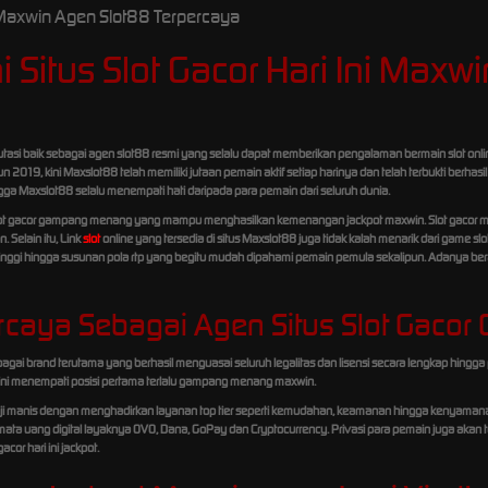
 Maxwin Agen Slot88 Terpercaya
Situs Slot Gacor Hari Ini Maxw
putasi baik sebagai agen slot88 resmi yang selalu dapat memberikan pengalaman bermain slot onlin
2019, kini Maxslot88 telah memiliki jutaan pemain aktif setiap harinya dan telah terbukti berhasil
a Maxslot88 selalu menempati hati daripada para pemain dari seluruh dunia.
inan slot gacor gampang menang yang mampu menghasilkan kemenangan jackpot maxwin. Slot gacor m
Selain itu, Link
slot
online yang tersedia di situs Maxslot88 juga tidak kalah menarik dari game slo
ertinggi hingga susunan pola rtp yang begitu mudah dipahami pemain pemula sekalipun. Adanya 
aya Sebagai Agen Situs Slot Gaco
agai brand terutama yang berhasil menguasai seluruh legalitas dan lisensi secara lengkap hingga
ri ini menempati posisi pertama terlalu gampang menang maxwin.
ji manis dengan menghadirkan layanan top tier seperti kemudahan, keamanan hingga kenyaman
a mata uang digital layaknya OVO, Dana, GoPay dan Cryptocurrency. Privasi para pemain juga akan 
or hari ini jackpot.