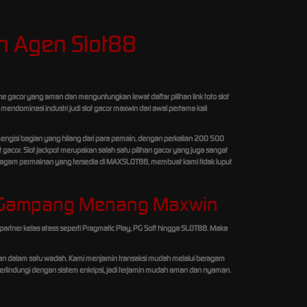
in Agen Slot88
e gacor yang aman dan menguntungkan lewat daftar pilihan link toto slot
 mendominasi industri judi slot gacor maxwin dari awal pertama kali
engisi bagian yang hilang dari para pemain, dengan perkalian 200 500
t gacor. Slot jackpot merupakan salah satu pilihan gacor yang juga sangat
beragam permainan yang tersedia di MAXSLOT88, membuat kami tidak luput
r Gampang Menang Maxwin
 partner kelas atass seperti Pragmatic Play, PG Soft hingga SLOT88. Maka
an dalam satu wadah. Kami menjamin transaksi mudah melalui beragam
terlindungi dengan sistem enkripsi, jadi terjamin mudah aman dan nyaman.