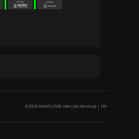
©2026 MAXSLOT88. Hak cipta dilindungi | 18+