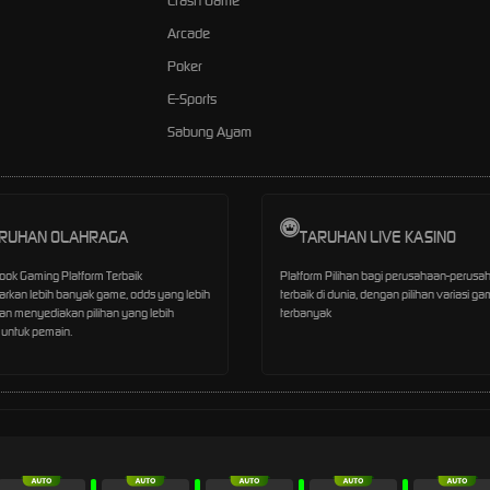
Crash Game
Arcade
Poker
E-Sports
Sabung Ayam
RUHAN OLAHRAGA
TARUHAN LIVE KASINO
ook Gaming Platform Terbaik
Platform Pilihan bagi perusahaan-perusa
kan lebih banyak game, odds yang lebih
terbaik di dunia, dengan pilihan variasi g
 dan menyediakan pilihan yang lebih
terbanyak
untuk pemain.