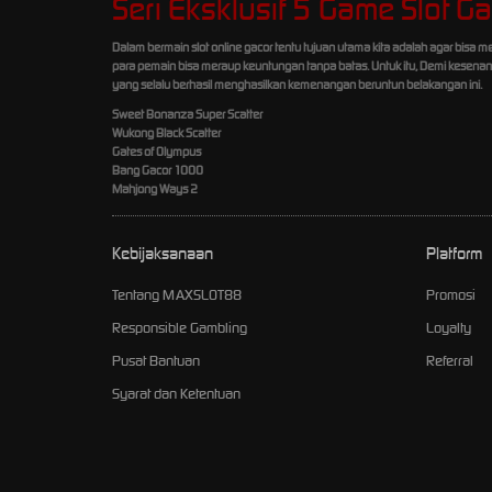
Seri Eksklusif 5 Game Slot G
Dalam bermain slot online gacor tentu tujuan utama kita adalah agar bi
para pemain bisa meraup keuntungan tanpa batas. Untuk itu, Demi kesenan
yang selalu berhasil menghasilkan kemenangan beruntun belakangan ini.
Sweet Bonanza Super Scatter
Wukong Black Scatter
Gates of Olympus
Bang Gacor 1000
Mahjong Ways 2
Kebijaksanaan
Platform
Tentang MAXSLOT88
Promosi
Responsible Gambling
Loyalty
Pusat Bantuan
Referral
Syarat dan Ketentuan