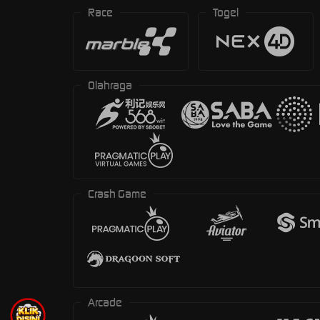
Race
Togel
Olahraga
Crash Game
Arcade