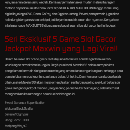
kenyamanan dalam satu wadah. Kami menjamin transaksi mudah melalui beragam
metode deposit mulai dari bank local seperti BCA, BRI, MANDIRI, BNI hingga mata uang
digital layaknya OVO, Dana, GoPay dan Cryptocurrency. Privasi para pemain juga akan
terlindungi dengan sistem enkripsi, jadi terjamin mudah aman dan nyaman. Kenyataan
inilah mengapa MAXSLOT88 dipercaya sebagai agen situs slot gacor hari ini jackpot.
Seri Eksklusif 5 Game Slot Gacor
Jackpot Maxwin yang Lagi Viral!
Dalam bermain slot online gacor tentu tujuan utama kita adalah agar bisa meraih
keuntungan semaksimal mungkin. Begitupun kami, Maxslot88 selalu memprioritas
pengalaman bermain slot gacor maxwin yang aman dan menguntungkan, sehingga para
pemain bisa meraup keuntungan tanpa batas. Untuk itu, Demi kesenangan kedua belah
pihak, maka Maxslot88 akan merekomendasikan seri terbaru paling eksklusif beberapa
game slot gacor jackpot maxwin yang sedang panas berkat histori yang selalu berhasil
menghasilkan kemenangan beruntun belakangan ini.
Sweet Bonanza Super Scatter
Wukong Black Scatter
Gates of Olympus
Bang Gacor 1000
Mahjong Ways 2