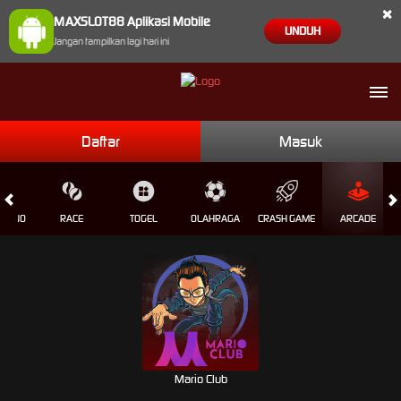
×
MAXSLOT88 Aplikasi Mobile
UNDUH
Jangan tampilkan lagi hari ini
Daftar
Masuk
CASINO
RACE
TOGEL
OLAHRAGA
CRASH GAME
ARCADE
Mario Club