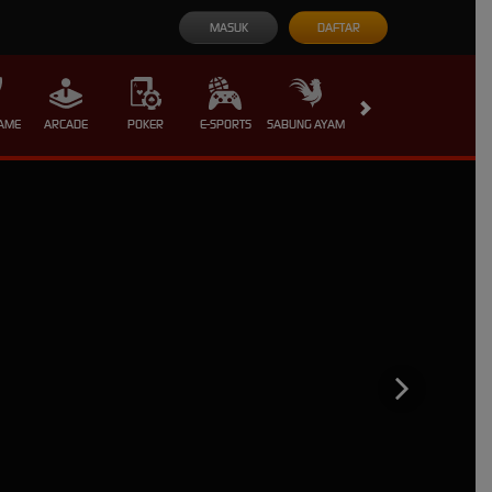
MASUK
DAFTAR
GAME
ARCADE
POKER
E-SPORTS
SABUNG AYAM
PROMOSI