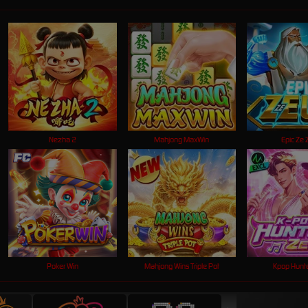
Nezha 2
Mahjong MaxWin
Epic Ze 
Poker Win
Mahjong Wins Triple Pot
Kpop Hunte