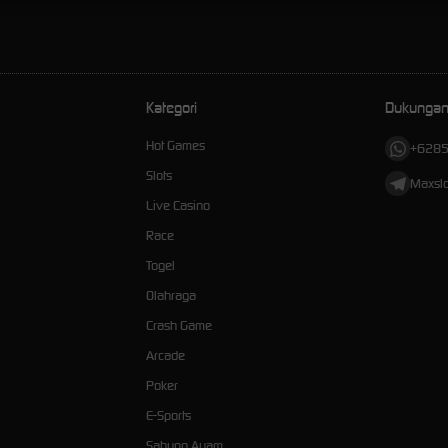
Kategori
Dukunga
Hot Games
+628
Slots
Maxslo
Live Casino
Race
Togel
Olahraga
Crash Game
Arcade
Poker
E-Sports
Sabung Ayam