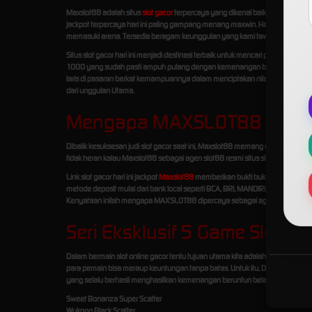
Maxslot88 adalah situs
slot gacor
terpercaya yang dikenal baik memiliki repu
jackpot terpercaya hari ini paling gampang menang maxwin. Hadir sejak tahun 2
memasuki arena. Tersedia beragam keunggulan yang kami tawarkan sehingga 
Situs slot gacor hari ini menjadi destinasi terbaik untuk mencari permain
1000 yang sudah pasti ampuh pulang dengan kemenangan besar di tangan. Se
laris di pasaran berkat kemampuannya dalam menciptakan nilai winrate ter
dari unggulan Utama.
Mengapa MAXSLOT88 Diperca
Dibalik kesuksesan judi slot gacor saat ini, Maxslot88 memang dianggap seba
tidak heran kalau Maxslot88 sebagai agen slot88 resmi situs slot gacor hari
Link slot gacor hari ini jackpot
Maxslot88
memberikan bukti bukan hanya janj
metode deposit mulai dari bank local seperti BCA, BRI, MANDIRI, BNI hingga 
Kenyataan inilah mengapa MAXSLOT88 dipercaya sebagai agen situs slot gacor
Seri Eksklusif 5 Game Slot Ga
Dalam bermain slot online gacor tentu tujuan utama kita adalah agar bisa
para pemain bisa meraup keuntungan tanpa batas. Untuk itu, Demi kesenanga
yang selalu berhasil menghasilkan kemenangan beruntun belakangan ini.
Sweet Bonanza Super Scatter
Wukong Black Scatter