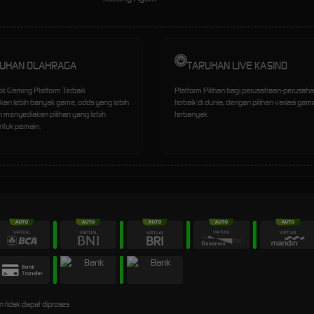
UHAN OLAHRAGA
TARUHAN LIVE KASINO
k Gaming Platform Terbaik
Platform Pilihan bagi perusahaan-perusah
an lebih banyak game, odds yang lebih
terbaik di dunia, dengan pilihan variasi gam
an menyediakan pilihan yang lebih
terbanyak
ntuk pemain.
 tidak dapat diproses