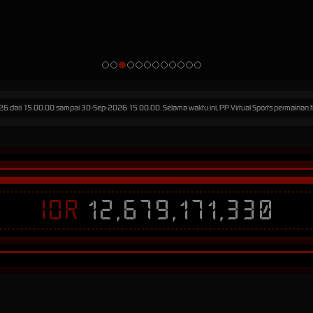
i 15.00.00 sampai 30-Sep-2026 15.00.00. Selama waktu ini, PP Virtual Sports permainan tidak 
IDR
12,679,171,330