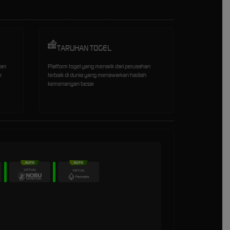
TARUHAN TOGEL
aan
Platform togel yang menarik dari perusahan
e
terbaik di dunia yang menawarkan hadiah
kemenangan besar