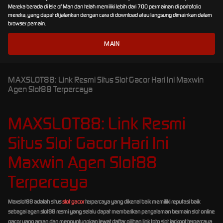
Mereka berada di Isle of Man dan telah memiliki lebih dari 700 permainan di portofolio
mereka, yang dapat di jalankan dengan cara di download atau langsung dimainkan dalam
browser pemain.
MAIN
MAXSLOT88: Link Resmi Situs Slot Gacor Hari Ini Maxwin
Agen Slot88 Terpercaya
MAXSLOT88: Link Resmi
Situs Slot Gacor Hari Ini
Maxwin Agen Slot88
Terpercaya
Maxslot88 adalah situs
slot gacor
terpercaya yang dikenal baik memiliki reputasi baik
sebagai agen slot88 resmi yang selalu dapat memberikan pengalaman bermain slot online
gacor yang aman dan menguntungkan lewat daftar pilihan link toto slot jackpot terpercaya