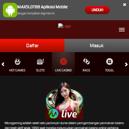
×
MAXSLOT88 Aplikasi Mobile
UNDUH
Jangan tampilkan lagi hari ini
Daftar
Masuk
HOT GAMES
SLOTS
LIVE CASINO
RACE
TOGEL
OL
Microgaming adalah salah satu pemimpin dunia dalam pemgembangan permainan kasino
dan telah aktif sejak 1994 saat mereka meluncurkan permainan kasino online pertama.