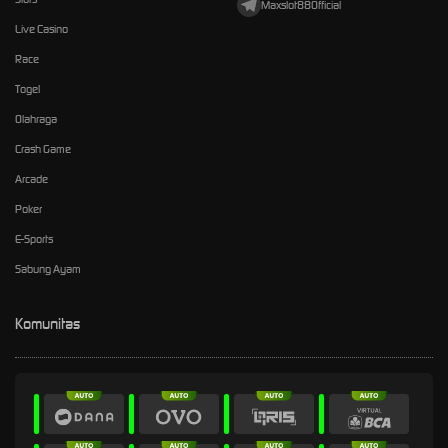
Maxslot88Official
Live Casino
Race
Togel
Olahraga
Crash Game
Arcade
Poker
E-Sports
Sabung Ayam
Komunitas