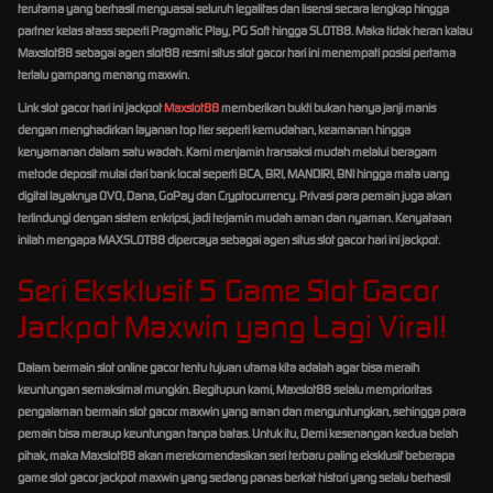
terutama yang berhasil menguasai seluruh legalitas dan lisensi secara lengkap hingga
partner kelas atass seperti Pragmatic Play, PG Soft hingga SLOT88. Maka tidak heran kalau
Maxslot88 sebagai agen slot88 resmi situs slot gacor hari ini menempati posisi pertama
terlalu gampang menang maxwin.
Link slot gacor hari ini jackpot
Maxslot88
memberikan bukti bukan hanya janji manis
dengan menghadirkan layanan top tier seperti kemudahan, keamanan hingga
kenyamanan dalam satu wadah. Kami menjamin transaksi mudah melalui beragam
metode deposit mulai dari bank local seperti BCA, BRI, MANDIRI, BNI hingga mata uang
digital layaknya OVO, Dana, GoPay dan Cryptocurrency. Privasi para pemain juga akan
terlindungi dengan sistem enkripsi, jadi terjamin mudah aman dan nyaman. Kenyataan
inilah mengapa MAXSLOT88 dipercaya sebagai agen situs slot gacor hari ini jackpot.
Seri Eksklusif 5 Game Slot Gacor
Jackpot Maxwin yang Lagi Viral!
Dalam bermain slot online gacor tentu tujuan utama kita adalah agar bisa meraih
keuntungan semaksimal mungkin. Begitupun kami, Maxslot88 selalu memprioritas
pengalaman bermain slot gacor maxwin yang aman dan menguntungkan, sehingga para
pemain bisa meraup keuntungan tanpa batas. Untuk itu, Demi kesenangan kedua belah
pihak, maka Maxslot88 akan merekomendasikan seri terbaru paling eksklusif beberapa
game slot gacor jackpot maxwin yang sedang panas berkat histori yang selalu berhasil