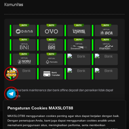
Komunitas
* Selama bank maintenance dan bank offline deposit dan penarikan tidak dapat
diproses
Pengaturan Cookies MAXSLOT88
MAXSLOT88 menggunakan cookies penting agar situs dapat berjalan dengan baik.
Dengan persetujuan Anda, kami juga dapat menggunakan cookies analitik untuk
©2026 MAXSLOT88 menawarkan berbagai macam provider pilihan terbaik dan didukung
memahami penggunaan situs, meningkatkan performa, serta memberikan
oleh Layanan Pelanggan profesional 24/7 yang siap melayani Anda.