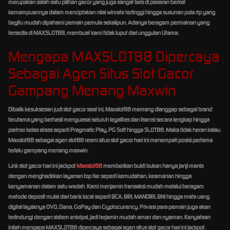
merupakan salah satu pilihan gacor yang juga sangat laris di pasaran berkat
kemampuannya dalam menciptakan nilai winrate tertinggi hingga susunan pola rtp yang
begitu mudah dipahami pemain pemula sekalipun. Adanya beragam permainan yang
tersedia di MAXSLOT88, membuat kami tidak luput dari unggulan Utama.
Mengapa MAXSLOT88 Dipercaya
Sebagai Agen Situs Slot Gacor
Gampang Menang Maxwin
Dibalik kesuksesan judi slot gacor saat ini, Maxslot88 memang dianggap sebagai brand
terutama yang berhasil menguasai seluruh legalitas dan lisensi secara lengkap hingga
partner kelas atass seperti Pragmatic Play, PG Soft hingga SLOT88. Maka tidak heran kalau
Maxslot88 sebagai agen slot88 resmi situs slot gacor hari ini menempati posisi pertama
terlalu gampang menang maxwin.
Link slot gacor hari ini jackpot
Maxslot88
memberikan bukti bukan hanya janji manis
dengan menghadirkan layanan top tier seperti kemudahan, keamanan hingga
kenyamanan dalam satu wadah. Kami menjamin transaksi mudah melalui beragam
metode deposit mulai dari bank local seperti BCA, BRI, MANDIRI, BNI hingga mata uang
digital layaknya OVO, Dana, GoPay dan Cryptocurrency. Privasi para pemain juga akan
terlindungi dengan sistem enkripsi, jadi terjamin mudah aman dan nyaman. Kenyataan
inilah mengapa MAXSLOT88 dipercaya sebagai agen situs slot gacor hari ini jackpot.