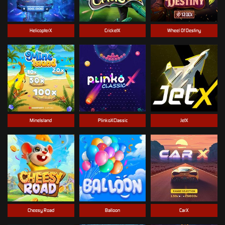
HelicopterX
CricketX
Wheel Of Destiny
MineIsland
PlinkoXClassic
JetX
Cheesy Road
Balloon
CarX