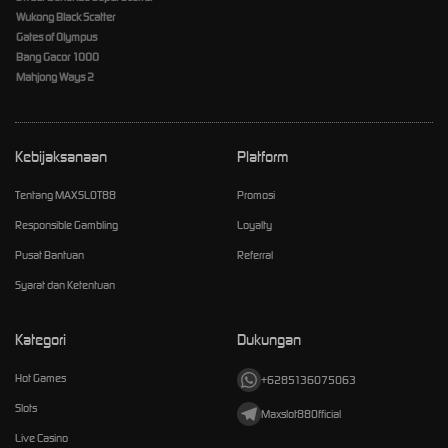
Wukong Black Scatter
Gates of Olympus
Bang Gacor 1000
Mahjong Ways 2
Kebijaksanaan
Platform
Tentang MAXSLOT88
Promosi
Responsible Gambling
Loyalty
Pusat Bantuan
Referral
Syarat dan Ketentuan
Kategori
Dukungan
Hot Games
+6285136075063
Slots
Maxslot88Official
Live Casino