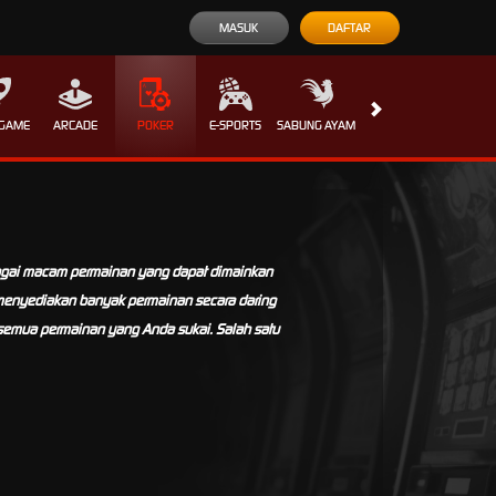
MASUK
DAFTAR
 GAME
ARCADE
POKER
E-SPORTS
SABUNG AYAM
PROMOSI
agai macam permainan yang dapat dimainkan
menyediakan banyak permainan secara daring
semua permainan yang Anda sukai. Salah satu