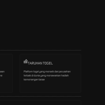
TARUHAN TOGEL
haan
Platform togel yang menarik dari perusahan
ame
terbaik di dunia yang menawarkan hadiah
kemenangan besar