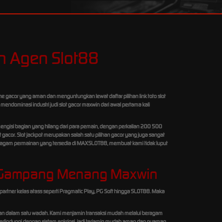
in Agen Slot88
e gacor yang aman dan menguntungkan lewat daftar pilihan link toto slot
 mendominasi industri judi slot gacor maxwin dari awal pertama kali
engisi bagian yang hilang dari para pemain, dengan perkalian 200 500
t gacor. Slot jackpot merupakan salah satu pilihan gacor yang juga sangat
beragam permainan yang tersedia di MAXSLOT88, membuat kami tidak luput
r Gampang Menang Maxwin
 partner kelas atass seperti Pragmatic Play, PG Soft hingga SLOT88. Maka
an dalam satu wadah. Kami menjamin transaksi mudah melalui beragam
terlindungi dengan sistem enkripsi, jadi terjamin mudah aman dan nyaman.