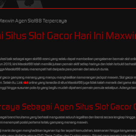
 Maxwin Agen Slot88 Terpercaya
Situs Slot Gacor Hari Ini Maxw
putasi baik sebagai agen slot88 resmi yang selalu dapat memberikan pengalaman bermain slot onlin
2019, kini Maxslot88 telah memiliki jutaan pemain aktif setiap harinya dan telah terbukti berhasil
a Maxslot88 selalu menempati hati daripada para pemain dari seluruh dunia.
inan slot gacor gampang menang yang mampu menghasilkan kemenangan jackpot maxwin. Slot gacor m
Selain itu, Link
slot
online yang tersedia di situs Maxslot88 juga tidak kalah menarik dari game slo
ertinggi hingga susunan pola rtp yang begitu mudah dipahami pemain pemula sekalipun. Adanya 
aya Sebagai Agen Situs Slot Gaco
agai brand terutama yang berhasil menguasai seluruh legalitas dan lisensi secara lengkap hingga
ri ini menempati posisi pertama terlalu gampang menang maxwin.
ji manis dengan menghadirkan layanan top tier seperti kemudahan, keamanan hingga kenyaman
a mata uang digital layaknya OVO, Dana, GoPay dan Cryptocurrency. Privasi para pemain juga akan 