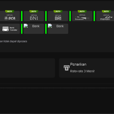
an tidak dapat diproses
Penarikan
Rata-rata 3 Menit