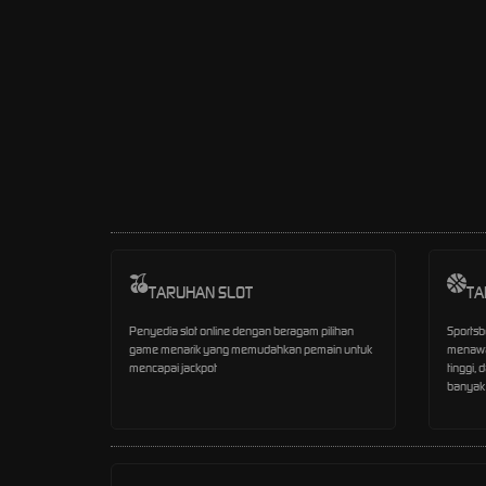
TARUHAN SLOT
TA
Penyedia slot online dengan beragam pilihan
Sportsb
game menarik yang memudahkan pemain untuk
menawar
mencapai jackpot
tinggi,
banyak 