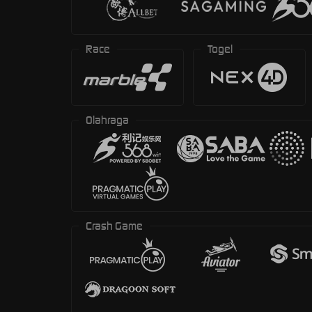
Race
Togel
Olahraga
Crash Game