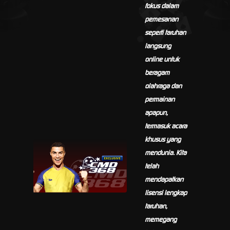
fokus dalam
pemesanan
seperti taruhan
langsung
online untuk
beragam
olahraga dan
permainan
apapun,
termasuk acara
khusus yang
mendunia. Kita
telah
mendapatkan
lisensi lengkap
taruhan,
memegang