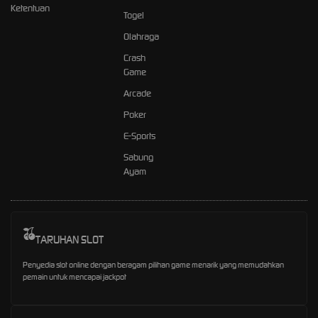
Ketentuan
Togel
Olahraga
Crash
Game
Arcade
Poker
E-Sports
Sabung
Ayam
TARUHAN SLOT
Penyedia slot online dengan beragam pilihan game menarik yang memudahkan
pemain untuk mencapai jackpot