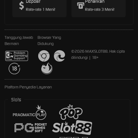
Deposit
Penarikan
Rata-rata 1 Menit
Rata-rata 3 Menit
Tanggung Jawab
Browser Yang
Bermain
Didukung
©2026 MAXSLOT88. Hak cipta
dilindungi | 18+
Platform Penyedia Layanan
Slots