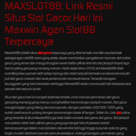
MAXSLOT88: Link Resmi
Situs Slot Gacor Hari Ini
Maxwin Agen Slot88
Terpercaya
Maxslot88 adalah situs
slot gacor
terpercaya yang dikenal baik memiliki reputasi baik
sebagai agen slot88 resmi yang selalu dapat memberikan pengalaman bermain slot online
gacor yang aman dan menguntungkan lewat daftar pilihan link toto slot jackpot terpercaya
hari ini paling gampang menang maxwin. Hadir sejak tahun 2019, kini Maxslot88 telah
memiliki jutaan pemain aktif setiap harinya dan telah terbukti berhasil mendominasi industri
judi slot gacor maxwin dari awal pertama kali memasuki arena. Tersedia beragam
keunggulan yang kami tawarkan sehingga Maxslot88 selalu menempati hati daripada para
pemain dari seluruh dunia.
Situs slot gacor hari ini menjadi destinasi terbaik untuk mencari permainan slot gacor
gampang menang yang mampu menghasilkan kemenangan jackpot maxwin. Slot gacor
mengisi bagian yang hilang dari para pemain, dengan perkalian 200 500 1000 yang
sudah pasti ampuh pulang dengan kemenangan besar di tangan. Selain itu, Link
slot
online
yang tersedia di situs Maxslot88 juga tidak kalah menarik dari game slot gacor. Slot jackpot
merupakan salah satu pilihan gacor yang juga sangat laris di pasaran berkat
kemampuannya dalam menciptakan nilai winrate tertinggi hingga susunan pola rtp yang
begitu mudah dipahami pemain pemula sekalipun. Adanya beragam permainan yang