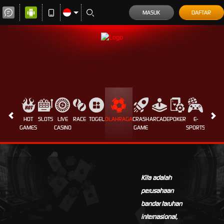
MASUK
DAFTAR
HOT
SLOTS
LIVE
RACE
TOGEL
OLAHRAGA
CRASH
ARCADE
POKER
E-
SABUN
GAMES
CASINO
GAME
SPORTS
AYAM
Kita adalah
perusahaan
bandar taruhan
internasional,