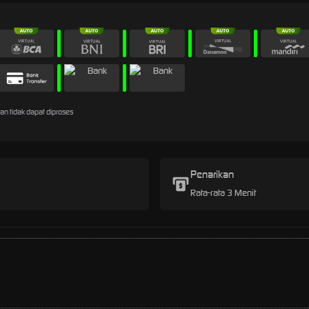
an tidak dapat diproses
Penarikan
Rata-rata 3 Menit