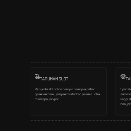
TARUHAN SLOT
TA
Penyedia slot online dengan beragam pilihan
Sportsb
game menarik yang memudahkan pemain untuk
menawar
mencapai jackpot
tinggi,
banyak 