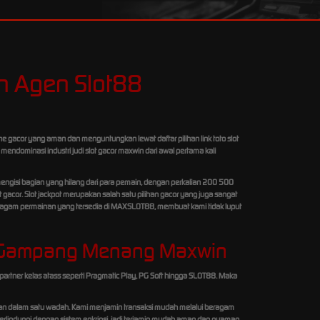
in Agen Slot88
e gacor yang aman dan menguntungkan lewat daftar pilihan link toto slot
 mendominasi industri judi slot gacor maxwin dari awal pertama kali
engisi bagian yang hilang dari para pemain, dengan perkalian 200 500
t gacor. Slot jackpot merupakan salah satu pilihan gacor yang juga sangat
beragam permainan yang tersedia di MAXSLOT88, membuat kami tidak luput
r Gampang Menang Maxwin
 partner kelas atass seperti Pragmatic Play, PG Soft hingga SLOT88. Maka
an dalam satu wadah. Kami menjamin transaksi mudah melalui beragam
terlindungi dengan sistem enkripsi, jadi terjamin mudah aman dan nyaman.