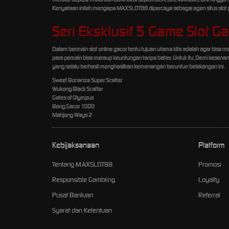
Kenyataan inilah mengapa MAXSLOT88 dipercaya sebagai agen situs slot gac
Seri Eksklusif 5 Game Slot G
Dalam bermain slot online gacor tentu tujuan utama kita adalah agar bi
para pemain bisa meraup keuntungan tanpa batas. Untuk itu, Demi kesenan
yang selalu berhasil menghasilkan kemenangan beruntun belakangan ini.
Sweet Bonanza Super Scatter
Wukong Black Scatter
Gates of Olympus
Bang Gacor 1000
Mahjong Ways 2
Kebijaksanaan
Platform
Tentang MAXSLOT88
Promosi
Responsible Gambling
Loyalty
Pusat Bantuan
Referral
Syarat dan Ketentuan