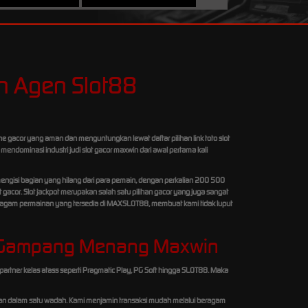
IDR
2,324,700.00
Gates of Olympus 1000
ji****i
IDR
2,264,800.00
Gates of Olympus 1000
in Agen Slot88
b***8
IDR
1,957,060.00
Gates of Gatot Kaca Super Scatter
e gacor yang aman dan menguntungkan lewat daftar pilihan link toto slot
sopi****r
 mendominasi industri judi slot gacor maxwin dari awal pertama kali
IDR
1,672,600.00
The Dog House Megaways™ 1000
engisi bagian yang hilang dari para pemain, dengan perkalian 200 500
t gacor. Slot jackpot merupakan salah satu pilihan gacor yang juga sangat
r****1
beragam permainan yang tersedia di MAXSLOT88, membuat kami tidak luput
IDR
1,636,500.00
Gates of Olympus™
r Gampang Menang Maxwin
mulya****n
IDR
1,574,300.00
Gates of Olympus 1000
 partner kelas atass seperti Pragmatic Play, PG Soft hingga SLOT88. Maka
r****1
an dalam satu wadah. Kami menjamin transaksi mudah melalui beragam
IDR
1,534,750.00