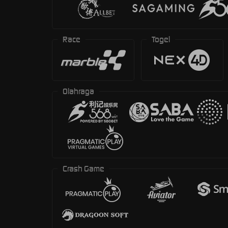
Race
Togel
Olahraga
Crash Game