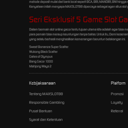
metode deposit mulai dari bank local seperti BCA, BRI, MANDIRI, BNI hingg
Kenyataan inilah mengapa MAXSLOT88 dipercaya sebagai agen situs slot gac
Seri Eksklusif 5 Game Slot G
Dalam bermain slot online gacor tentu tujuan utama kita adalah agar bi
para pemain bisa meraup keuntungan tanpa batas. Untuk itu, Demi kesenan
yang selalu berhasil menghasilkan kemenangan beruntun belakangan ini.
Sweet Bonanza Super Scatter
Wukong Black Scatter
Gates of Olympus
Bang Gacor 1000
Mahjong Ways 2
Kebijaksanaan
Platform
Tentang MAXSLOT88
Promosi
Responsible Gambling
Loyalty
Pusat Bantuan
Referral
Syarat dan Ketentuan