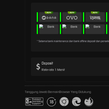
* Selama bank maintenance dan bank offline deposit dan penarik
Deposit
Rata-rata 1 Menit
Tanggung Jawab Bermain
Browser Yang Didukung