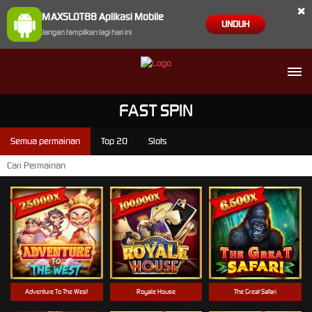
×
MAXSLOT88 Aplikasi Mobile
UNDUH
Jangan tampilkan lagi hari ini
FAST SPIN
Semua permainan
Top 20
Slots
Adventure To The West
Royale House
The Great Safari