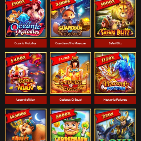
Oceanic Melodies
Guardian of the Museum
Safari Blitz
Legend of Nian
Goddess Of Egypt
Heavenly Fortunes