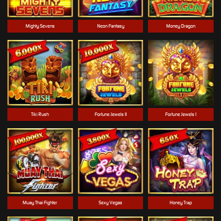
Mighty Sevens
Neon Fantasy
Money Dragon
Tiki Rush
Fortune Jewels II
Fortune Jewels I
Muay Thai Fighter
Sexy Vegas
Honey Trap