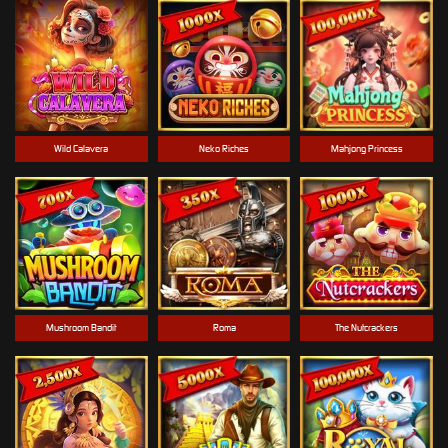
Wild Calavera
Neko Riches
Mahjong Princess
Mushroom Bandit
Roma
The Nutcrackers