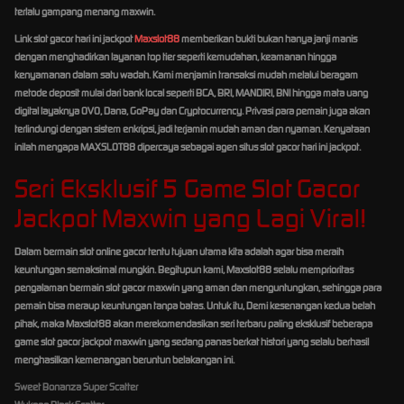
terlalu gampang menang maxwin.
Link slot gacor hari ini jackpot
Maxslot88
memberikan bukti bukan hanya janji manis
dengan menghadirkan layanan top tier seperti kemudahan, keamanan hingga
kenyamanan dalam satu wadah. Kami menjamin transaksi mudah melalui beragam
metode deposit mulai dari bank local seperti BCA, BRI, MANDIRI, BNI hingga mata uang
digital layaknya OVO, Dana, GoPay dan Cryptocurrency. Privasi para pemain juga akan
terlindungi dengan sistem enkripsi, jadi terjamin mudah aman dan nyaman. Kenyataan
inilah mengapa MAXSLOT88 dipercaya sebagai agen situs slot gacor hari ini jackpot.
Seri Eksklusif 5 Game Slot Gacor
Jackpot Maxwin yang Lagi Viral!
Dalam bermain slot online gacor tentu tujuan utama kita adalah agar bisa meraih
keuntungan semaksimal mungkin. Begitupun kami, Maxslot88 selalu memprioritas
pengalaman bermain slot gacor maxwin yang aman dan menguntungkan, sehingga para
pemain bisa meraup keuntungan tanpa batas. Untuk itu, Demi kesenangan kedua belah
pihak, maka Maxslot88 akan merekomendasikan seri terbaru paling eksklusif beberapa
game slot gacor jackpot maxwin yang sedang panas berkat histori yang selalu berhasil
menghasilkan kemenangan beruntun belakangan ini.
Sweet Bonanza Super Scatter