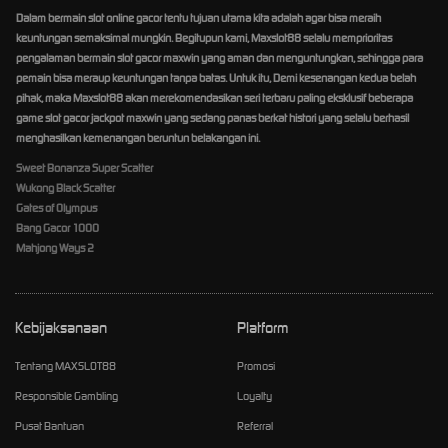
Dalam bermain slot online gacor tentu tujuan utama kita adalah agar bisa meraih
keuntungan semaksimal mungkin. Begitupun kami, Maxslot88 selalu memprioritas
pengalaman bermain slot gacor maxwin yang aman dan menguntungkan, sehingga para
pemain bisa meraup keuntungan tanpa batas. Untuk itu, Demi kesenangan kedua belah
pihak, maka Maxslot88 akan merekomendasikan seri terbaru paling eksklusif beberapa
game slot gacor jackpot maxwin yang sedang panas berkat histori yang selalu berhasil
menghasilkan kemenangan beruntun belakangan ini.
Sweet Bonanza Super Scatter
Wukong Black Scatter
Gates of Olympus
Bang Gacor 1000
Mahjong Ways 2
Kebijaksanaan
Platform
Tentang MAXSLOT88
Promosi
Responsible Gambling
Loyalty
Pusat Bantuan
Referral