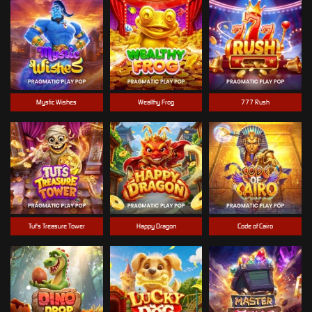
Mystic Wishes
Wealthy Frog
777 Rush
Tut's Treasure Tower
Happy Dragon
Code of Cairo