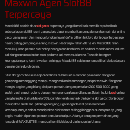
Maxwin Agen Slot88
Terpercaya
Maxslot88 adalah situs
slot gacor
terpercaya yang dikenal baik memiliki reputasi baik
sebagai agen slot88 resmi yang selalu dapat memberikan pengalaman bermain slot online
gacor yang aman dan menguntungkan lewat daftar pilihan link toto slot jackpot terpercaya
hari ini paling gampang menang maxwin. Hadir sejak tahun 2019, kini Maxslot88 telah
memiliki jutaan pemain aktif setiap harinya dan telah terbukti berhasil mendominasi industri
judi slot gacor maxwin dari awal pertama kali memasuki arena. Tersedia beragam
keunggulan yang kami tawarkan sehingga Maxslot88 selalu menempati hati daripada para
pemain dari seluruh dunia.
Situs slot gacor hari ini menjadi destinasi terbaik untuk mencari permainan slot gacor
gampang menang yang mampu menghasilkan kemenangan jackpot maxwin. Slot gacor
mengisi bagian yang hilang dari para pemain, dengan perkalian 200 500 1000 yang
sudah pasti ampuh pulang dengan kemenangan besar di tangan. Selain itu, Link
slot
online
yang tersedia di situs Maxslot88 juga tidak kalah menarik dari game slot gacor. Slot jackpot
merupakan salah satu pilihan gacor yang juga sangat laris di pasaran berkat
kemampuannya dalam menciptakan nilai winrate tertinggi hingga susunan pola rtp yang
begitu mudah dipahami pemain pemula sekalipun. Adanya beragam permainan yang
tersedia di MAXSLOT88, membuat kami tidak luput dari unggulan Utama.