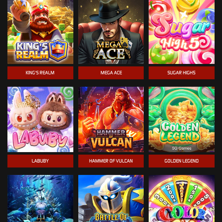
KING'S REALM
MEGA ACE
SUGAR HIGH5
LABUBY
HAMMER OF VULCAN
GOLDEN LEGEND