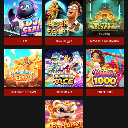
DJ SEAL
Book of Egypt
MASTER OF GOLD MINER
TREASURES OF EGYPT
SUPREME ACE
PINATA 1000