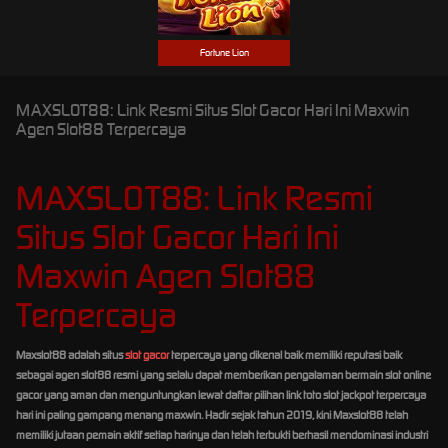
Fortune Lion
MAXSLOT88: Link Resmi Situs Slot Gacor Hari Ini Maxwin
Agen Slot88 Terpercaya
MAXSLOT88: Link Resmi
Situs Slot Gacor Hari Ini
Maxwin Agen Slot88
Terpercaya
Maxslot88 adalah situs
slot gacor
terpercaya yang dikenal baik memiliki reputasi baik
sebagai agen slot88 resmi yang selalu dapat memberikan pengalaman bermain slot online
gacor yang aman dan menguntungkan lewat daftar pilihan link toto slot jackpot terpercaya
hari ini paling gampang menang maxwin. Hadir sejak tahun 2019, kini Maxslot88 telah
memiliki jutaan pemain aktif setiap harinya dan telah terbukti berhasil mendominasi industri