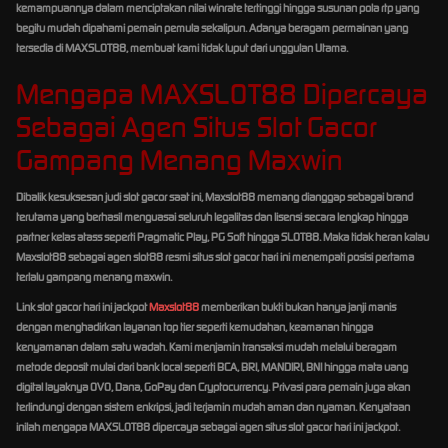
kemampuannya dalam menciptakan nilai winrate tertinggi hingga susunan pola rtp yang
begitu mudah dipahami pemain pemula sekalipun. Adanya beragam permainan yang
tersedia di MAXSLOT88, membuat kami tidak luput dari unggulan Utama.
Mengapa MAXSLOT88 Dipercaya
Sebagai Agen Situs Slot Gacor
Gampang Menang Maxwin
Dibalik kesuksesan judi slot gacor saat ini, Maxslot88 memang dianggap sebagai brand
terutama yang berhasil menguasai seluruh legalitas dan lisensi secara lengkap hingga
partner kelas atass seperti Pragmatic Play, PG Soft hingga SLOT88. Maka tidak heran kalau
Maxslot88 sebagai agen slot88 resmi situs slot gacor hari ini menempati posisi pertama
terlalu gampang menang maxwin.
Link slot gacor hari ini jackpot
Maxslot88
memberikan bukti bukan hanya janji manis
dengan menghadirkan layanan top tier seperti kemudahan, keamanan hingga
kenyamanan dalam satu wadah. Kami menjamin transaksi mudah melalui beragam
metode deposit mulai dari bank local seperti BCA, BRI, MANDIRI, BNI hingga mata uang
digital layaknya OVO, Dana, GoPay dan Cryptocurrency. Privasi para pemain juga akan
terlindungi dengan sistem enkripsi, jadi terjamin mudah aman dan nyaman. Kenyataan
inilah mengapa MAXSLOT88 dipercaya sebagai agen situs slot gacor hari ini jackpot.