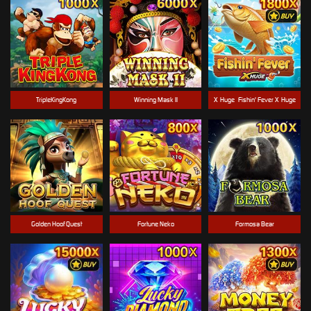
TripleKingKong
Winning Mask II
X-Huge_Fishin' Fever X-Huge
Golden Hoof Quest
Fortune Neko
Formosa Bear