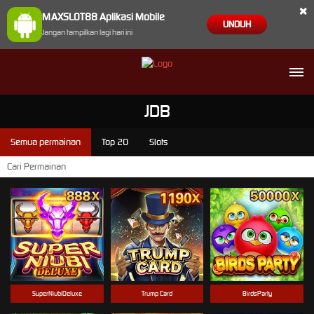
×
MAXSLOT88 Aplikasi Mobile
UNDUH
Jangan tampilkan lagi hari ini
JDB
Semua permainan
Top 20
Slots
SuperNiubiDeluxe
Trump Card
BirdsParty