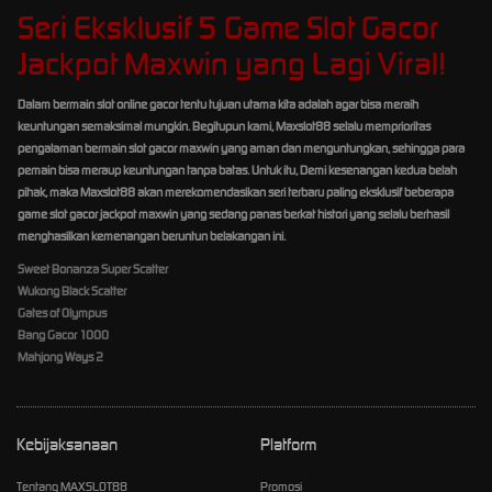
Seri Eksklusif 5 Game Slot Gacor
Jackpot Maxwin yang Lagi Viral!
Dalam bermain slot online gacor tentu tujuan utama kita adalah agar bisa meraih
keuntungan semaksimal mungkin. Begitupun kami, Maxslot88 selalu memprioritas
pengalaman bermain slot gacor maxwin yang aman dan menguntungkan, sehingga para
pemain bisa meraup keuntungan tanpa batas. Untuk itu, Demi kesenangan kedua belah
pihak, maka Maxslot88 akan merekomendasikan seri terbaru paling eksklusif beberapa
game slot gacor jackpot maxwin yang sedang panas berkat histori yang selalu berhasil
menghasilkan kemenangan beruntun belakangan ini.
Sweet Bonanza Super Scatter
Wukong Black Scatter
Gates of Olympus
Bang Gacor 1000
Mahjong Ways 2
Kebijaksanaan
Platform
Tentang MAXSLOT88
Promosi