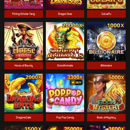
Flirting Scholar Tang
Dragon Soar
GoLaiFu
Horse of Bounty
OrientAnimals
Billionaire
DragonsGate
Pop Pop Candy
Book of Mystery