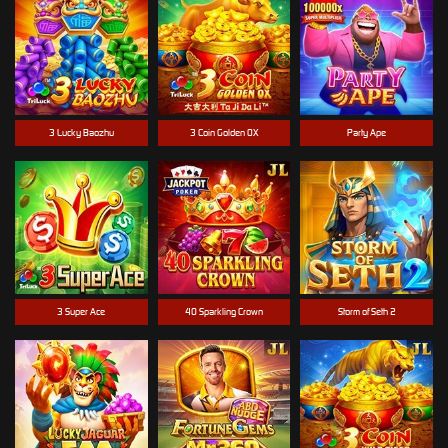
3 Lucky Baozhu
3 Coin Golden OX
Party Ape
3 Super Ace
40 Sparkling Crown
Storm of Seth 2