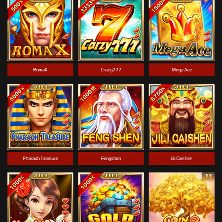
RomaX
Crazy777
Mega Ace
Pharaoh Treasure
Fengshen
Jili Caishen