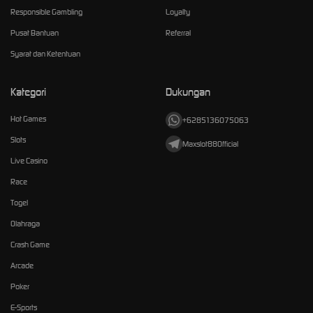
Responsible Gambling
Loyalty
Pusat Bantuan
Referral
Syarat dan Ketentuan
Kategori
Dukungan
Hot Games
+6285136075063
Slots
Maxslot88Official
Live Casino
Race
Togel
Olahraga
Crash Game
Arcade
Poker
E-Sports