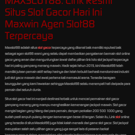
MAXSLOT88: Link Resmi
Situs Slot Gacor Hari Ini
Maxwin Agen Slot88
Terpercaya
Maxslot88 adalah situs
slot gacor
terpercaya yang dikenal baik memiliki reputasi baik
sebagai agen slot88 resmi yang selalu dapat memberikan pengalaman bermain slot online
gacor yang aman dan menguntungkan lewat daftar pilihan link toto slot jackpot terpercaya
hari ini paling gampang menang maxwin. Hadir sejak tahun 2019, kini Maxslot88 telah
memiliki jutaan pemain aktif setiap harinya dan telah terbukti berhasil mendominasi industri
judi slot gacor maxwin dari awal pertama kali memasuki arena. Tersedia beragam
keunggulan yang kami tawarkan sehingga Maxslot88 selalu menempati hati daripada para
pemain dari seluruh dunia.
Situs slot gacor hari ini menjadi destinasi terbaik untuk mencari permainan slot gacor
gampang menang yang mampu menghasilkan kemenangan jackpot maxwin. Slot gacor
mengisi bagian yang hilang dari para pemain, dengan perkalian 200 500 1000 yang
sudah pasti ampuh pulang dengan kemenangan besar di tangan. Selain itu, Link
slot
online
yang tersedia di situs Maxslot88 juga tidak kalah menarik dari game slot gacor. Slot jackpot
merupakan salah satu pilihan gacor yang juga sangat laris di pasaran berkat
kemampuannya dalam menciptakan nilai winrate tertinggi hingga susunan pola rtp yang