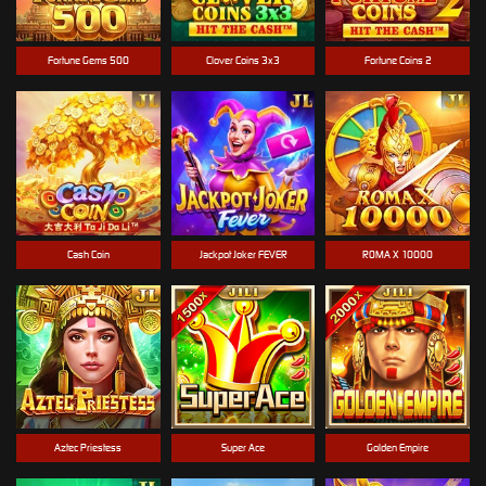
Fortune Gems 500
Clover Coins 3x3
Fortune Coins 2
Cash Coin
Jackpot Joker FEVER
ROMA X 10000
Aztec Priestess
Super Ace
Golden Empire