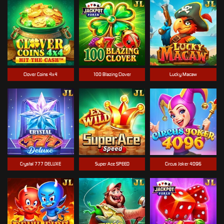
Clover Coins 4x4
100 Blazing Clover
Lucky Macaw
Crystal 777 DELUXE
Super Ace SPEED
Circus Joker 4096