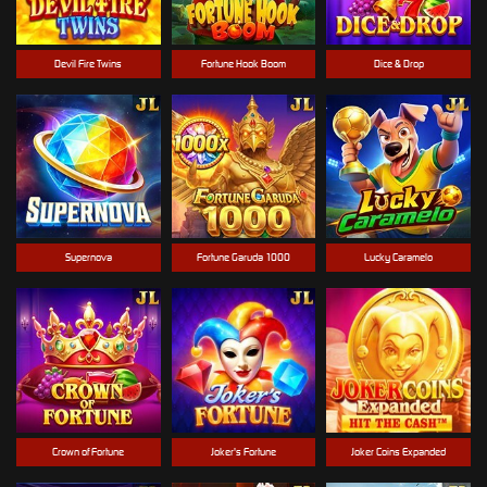
Devil Fire Twins
Fortune Hook Boom
Dice & Drop
Supernova
Fortune Garuda 1000
Lucky Caramelo
Crown of Fortune
Joker's Fortune
Joker Coins Expanded