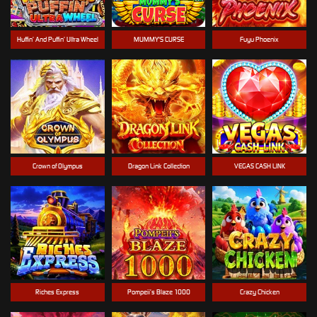
Huffin’ And Puffin’ Ultra Wheel
MUMMY'S CURSE
Fuyu Phoenix
Crown of Olympus
Dragon Link Collection
VEGAS CASH LINK
Riches Express
Pompeii’s Blaze 1000
Crazy Chicken