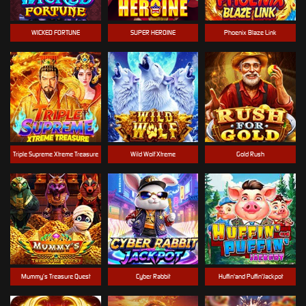
WICKED FORTUNE
SUPER HEROINE
Phoenix Blaze Link
Triple Supreme Xtreme Treasure
Wild Wolf Xtreme
Gold Rush
Mummy’s Treasure Quest
Cyber Rabbit
Huffin'and Puffin'Jackpot