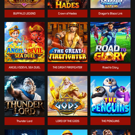
BUFFALO LEGEND
Crown of Hades
Dragon's Blaze Link
ANGELVSDEVIL SEA DUEL
THE GREAT FIREFIGHTER
Road to Glory
Thunder Lord
LORD OF THE GODS
THE PENGUINS