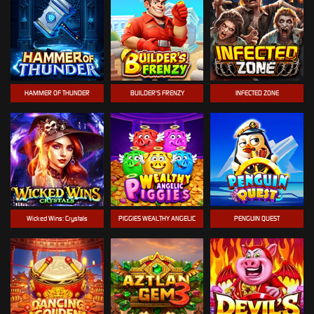
HAMMER OF THUNDER
BUILDER'S FRENZY
INFECTED ZONE
Wicked Wins: Crystals
PIGGIES WEALTHY ANGELIC
PENGUIN QUEST