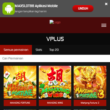
×
MAXSLOT88 Aplikasi Mobile
UNDUH
Jangan tampilkan lagi hari ini
VPLUS
Semua permainan
Slots
Top 20
MAHJONG FORTUNE
MAHJONG WINS
Mahjong Fortune 3