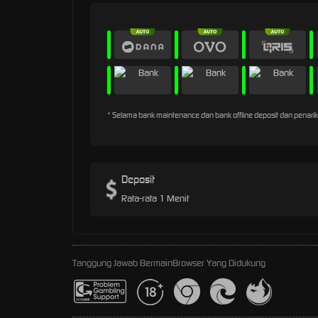
* Selama bank maintenance dan bank offline deposit dan penarik
Deposit
Rata-rata 1 Menit
Tanggung Jawab Bermain
Browser Yang Didukung