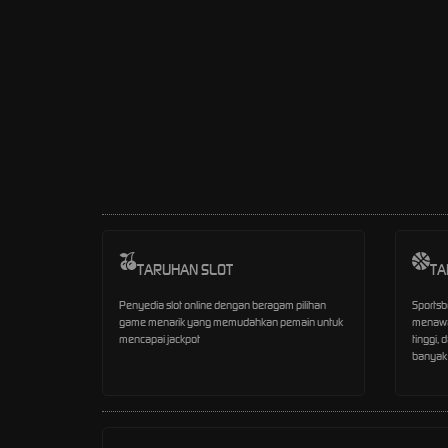
TARUHAN SLOT
TA
Penyedia slot online dengan beragam pilihan
Sportsb
game menarik yang memudahkan pemain untuk
menawar
mencapai jackpot
tinggi,
banyak 