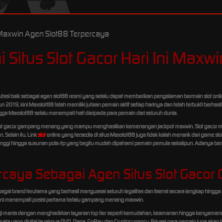
 Maxwin Agen Slot88 Terpercaya
Situs Slot Gacor Hari Ini Maxw
putasi baik sebagai agen slot88 resmi yang selalu dapat memberikan pengalaman bermain slot onlin
2019, kini Maxslot88 telah memiliki jutaan pemain aktif setiap harinya dan telah terbukti berhasil
a Maxslot88 selalu menempati hati daripada para pemain dari seluruh dunia.
inan slot gacor gampang menang yang mampu menghasilkan kemenangan jackpot maxwin. Slot gacor m
Selain itu, Link
slot
online yang tersedia di situs Maxslot88 juga tidak kalah menarik dari game slo
ertinggi hingga susunan pola rtp yang begitu mudah dipahami pemain pemula sekalipun. Adanya 
aya Sebagai Agen Situs Slot Gaco
agai brand terutama yang berhasil menguasai seluruh legalitas dan lisensi secara lengkap hingga
ri ini menempati posisi pertama terlalu gampang menang maxwin.
ji manis dengan menghadirkan layanan top tier seperti kemudahan, keamanan hingga kenyaman
a mata uang digital layaknya OVO, Dana, GoPay dan Cryptocurrency. Privasi para pemain juga akan 