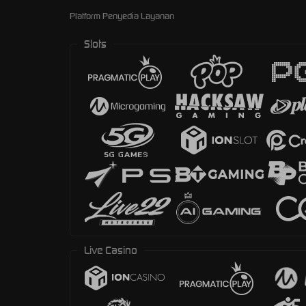
Platform Penyedia Layanan
Slots
Live Casino