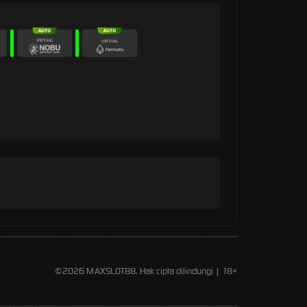
©2026 MAXSLOT88. Hak cipta dilindungi | 18+