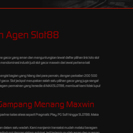
in Agen Slot88
e gacor yang aman dan menguntungkan lewat daftar pilihan link toto slot
 mendominasi industri judi slot gacor maxwin dari awal pertama kali
engisi bagian yang hilang dari para pemain, dengan perkalian 200 500
t gacor. Slot jackpot merupakan salah satu pilihan gacor yang juga sangat
beragam permainan yang tersedia di MAXSLOT88, membuat kami tidak luput
r Gampang Menang Maxwin
 partner kelas atass seperti Pragmatic Play, PG Soft hingga SLOT88. Maka
an dalam satu wadah. Kami menjamin transaksi mudah melalui beragam
terlindungi dengan sistem enkripsi, jadi terjamin mudah aman dan nyaman.